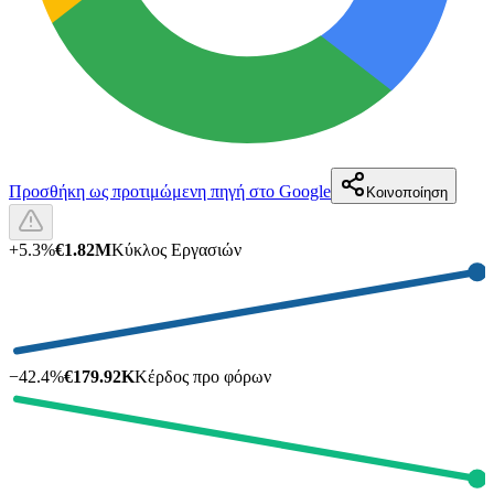
Προσθήκη ως προτιμώμενη πηγή στο Google
Κοινοποίηση
+
5.3
%
€1.82M
Κύκλος Εργασιών
−
42.4
%
€179.92K
Κέρδος προ φόρων