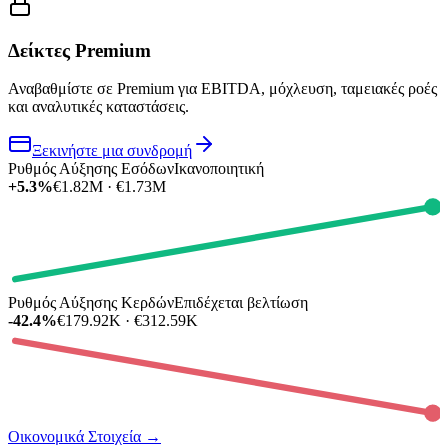
Δείκτες Premium
Αναβαθμίστε σε Premium για EBITDA, μόχλευση, ταμειακές ροές
και αναλυτικές καταστάσεις.
Ξεκινήστε μια συνδρομή
Ρυθμός Αύξησης Εσόδων
Ικανοποιητική
+5.3%
€1.82M · €1.73M
Ρυθμός Αύξησης Κερδών
Επιδέχεται βελτίωση
-42.4%
€179.92K · €312.59K
Οικονομικά Στοιχεία
→