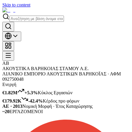
Skip to content
ΑΒ
ΑΚΟΥΣΤΙΚΑ ΒΑΡΗΚΟΙΑΣ ΣΤΑΜΟΥ Α.Ε.
ΛΙΑΝΙΚΟ ΕΜΠΟΡΙΟ ΑΚΟΥΣΤΙΚΩΝ ΒΑΡΗΚΟΪΑΣ ·
ΑΦΜ
092750048
Ενεργή
€1.82M
+
5.3
%
Κύκλος Εργασιών
€179.92K
-42.4
%
Κέρδος προ φόρων
ΑΕ · 2013
Νομική Μορφή · Έτος Καταχώρησης
~20
ΕΡΓΑΖΟΜΕΝΟΙ