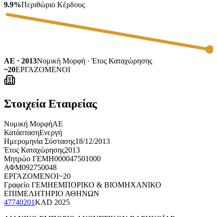
9.9%
Περιθώριο Κέρδους
ΑΕ · 2013
Νομική Μορφή · Έτος Καταχώρησης
~20
ΕΡΓΑΖΟΜΕΝΟΙ
Στοιχεία Εταιρείας
Νομική Μορφή
ΑΕ
Κατάσταση
Ενεργή
Ημερομηνία Σύστασης
18/12/2013
Έτος Καταχώρησης
2013
Μητρώο ΓΕΜΗ
000047501000
ΑΦΜ
092750048
ΕΡΓΑΖΟΜΕΝΟΙ
~20
Γραφείο ΓΕΜΗ
ΕΜΠΟΡΙΚΟ & ΒΙΟΜΗΧΑΝΙΚΟ
ΕΠΙΜΕΛΗΤΗΡΙΟ ΑΘΗΝΩΝ
47740201
KAD
2025