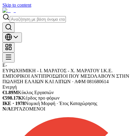
Skip to content
Ε-
ΕΥΡΩΧΗΜΙΚΗ - Ι. ΜΑΡΑΤΟΣ - X. MAΡΑΤΟΥ Ι.Κ.Ε.
ΕΜΠΟΡΙΚΟΙ ΑΝΤΙΠΡΟΣΩΠΟΙ ΠΟΥ ΜΕΣΟΛΑΒΟΥΝ ΣΤΗΝ
ΠΩΛΗΣΗ ΕΛΑΙΩΝ ΚΑΙ ΛΙΠΩΝ ·
ΑΦΜ
081680614
Ενεργή
€1.89M
Κύκλος Εργασιών
€598.17K
Κέρδος προ φόρων
ΙΚΕ · 1978
Νομική Μορφή · Έτος Καταχώρησης
N/A
ΕΡΓΑΖΟΜΕΝΟΙ