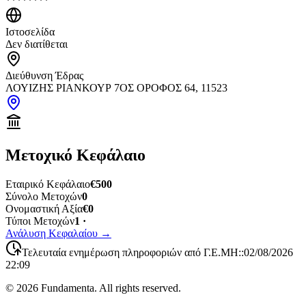
********
Ιστοσελίδα
Δεν διατίθεται
Διεύθυνση Έδρας
ΛΟΥΙΖΗΣ ΡΙΑΝΚΟΥΡ 7ΟΣ ΟΡΟΦΟΣ 64, 11523
Μετοχικό Κεφάλαιο
Εταιρικό Κεφάλαιο
€500
Σύνολο Μετοχών
0
Ονομαστική Αξία
€0
Τύποι Μετοχών
1 ·
Ανάλυση Κεφαλαίου
→
Τελευταία ενημέρωση πληροφοριών από Γ.Ε.ΜΗ:
:
02/08/2026
22:09
©
2026
Fundamenta. All rights reserved.