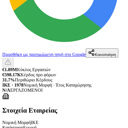
Προσθήκη ως προτιμώμενη πηγή στο Google
Κοινοποίηση
€1.89M
Κύκλος Εργασιών
€598.17K
Κέρδος προ φόρων
31.7%
Περιθώριο Κέρδους
ΙΚΕ · 1978
Νομική Μορφή · Έτος Καταχώρησης
N/A
ΕΡΓΑΖΟΜΕΝΟΙ
Στοιχεία Εταιρείας
Νομική Μορφή
ΙΚΕ
Κατάσταση
Ενεργή