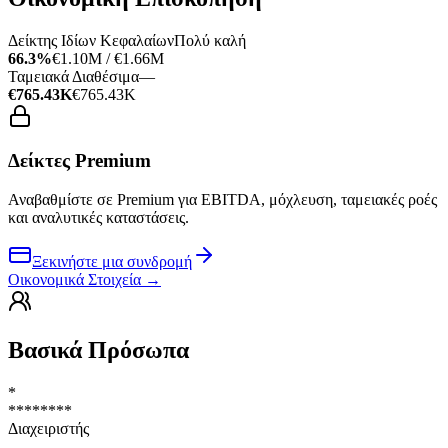
Δείκτης Ιδίων Κεφαλαίων
Πολύ καλή
66.3%
€1.10M / €1.66M
Ταμειακά Διαθέσιμα
—
€765.43K
€765.43K
Δείκτες Premium
Αναβαθμίστε σε Premium για EBITDA, μόχλευση, ταμειακές ροές
και αναλυτικές καταστάσεις.
Ξεκινήστε μια συνδρομή
Οικονομικά Στοιχεία
→
Βασικά Πρόσωπα
*
********
Διαχειριστής