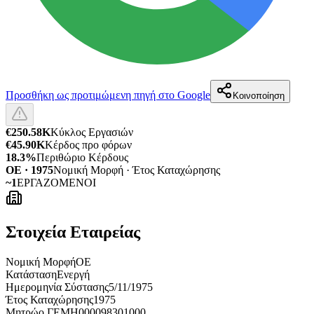
Προσθήκη ως προτιμώμενη πηγή στο Google
Κοινοποίηση
€250.58K
Κύκλος Εργασιών
€45.90K
Κέρδος προ φόρων
18.3%
Περιθώριο Κέρδους
ΟΕ · 1975
Νομική Μορφή · Έτος Καταχώρησης
~1
ΕΡΓΑΖΟΜΕΝΟΙ
Στοιχεία Εταιρείας
Νομική Μορφή
ΟΕ
Κατάσταση
Ενεργή
Ημερομηνία Σύστασης
5/11/1975
Έτος Καταχώρησης
1975
Μητρώο ΓΕΜΗ
000098301000