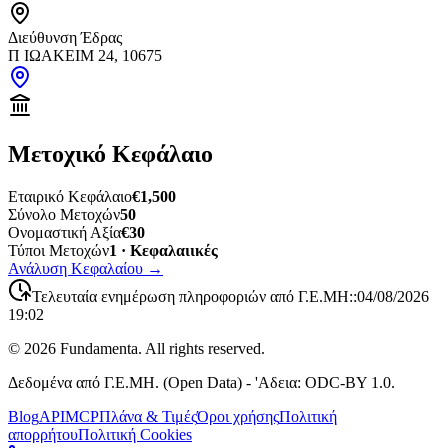
Διεύθυνση Έδρας
Π ΙΩΑΚΕΙΜ 24, 10675
Μετοχικό Κεφάλαιο
Εταιρικό Κεφάλαιο
€1,500
Σύνολο Μετοχών
50
Ονομαστική Αξία
€30
Τύποι Μετοχών
1 · Κεφαλαιικές
Ανάλυση Κεφαλαίου
→
Τελευταία ενημέρωση πληροφοριών από Γ.Ε.ΜΗ:
:
04/08/2026
19:02
©
2026
Fundamenta. All rights reserved.
Δεδομένα από Γ.Ε.ΜΗ. (Open Data) - 'Αδεια: ODC-BY 1.0.
Blog
API
MCP
Πλάνα & Τιμές
Όροι χρήσης
Πολιτική
απορρήτου
Πολιτική Cookies