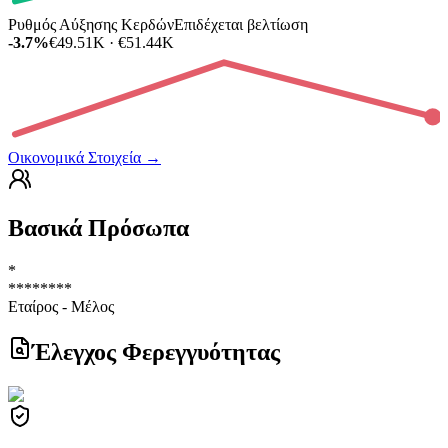
Ρυθμός Αύξησης Κερδών
Επιδέχεται βελτίωση
-3.7%
€49.51K · €51.44K
Οικονομικά Στοιχεία
→
Βασικά Πρόσωπα
*
********
Εταίρος - Μέλος
Έλεγχος Φερεγγυότητας