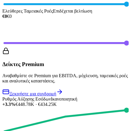
Ελεύθερες Ταμειακές Ροές
Επιδέχεται βελτίωση
€0
€0
Δείκτες Premium
Αναβαθμίστε σε Premium για EBITDA, μόχλευση, ταμειακές ροές
και αναλυτικές καταστάσεις.
Ξεκινήστε μια συνδρομή
Ρυθμός Αύξησης Εσόδων
Ικανοποιητική
+3.3%
€448.78K · €434.25K