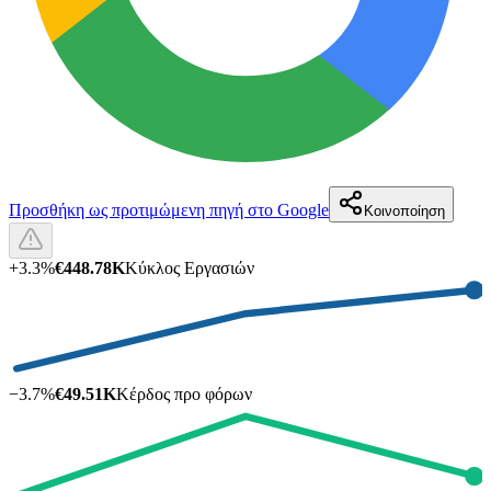
Προσθήκη ως προτιμώμενη πηγή στο Google
Κοινοποίηση
+
3.3
%
€448.78K
Κύκλος Εργασιών
−
3.7
%
€49.51K
Κέρδος προ φόρων