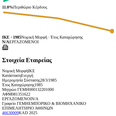
11.0%
Περιθώριο Κέρδους
ΙΚΕ · 1985
Νομική Μορφή · Έτος Καταχώρησης
N/A
ΕΡΓΑΖΟΜΕΝΟΙ
Στοιχεία Εταιρείας
Νομική Μορφή
ΙΚΕ
Κατάσταση
Ενεργή
Ημερομηνία Σύστασης
28/3/1985
Έτος Καταχώρησης
1985
Μητρώο ΓΕΜΗ
000132201000
ΑΦΜ
081351622
ΕΡΓΑΖΟΜΕΝΟΙ
N/A
Γραφείο ΓΕΜΗ
ΕΜΠΟΡΙΚΟ & ΒΙΟΜΗΧΑΝΙΚΟ
ΕΠΙΜΕΛΗΤΗΡΙΟ ΑΘΗΝΩΝ
46630009
KAD
2025