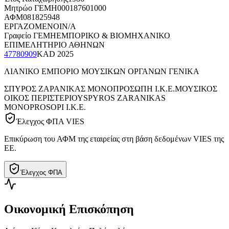
Μητρώο ΓΕΜΗ
000187601000
ΑΦΜ
081825948
ΕΡΓΑΖΟΜΕΝΟΙ
N/A
Γραφείο ΓΕΜΗ
ΕΜΠΟΡΙΚΟ & ΒΙΟΜΗΧΑΝΙΚΟ
ΕΠΙΜΕΛΗΤΗΡΙΟ ΑΘΗΝΩΝ
47780909
KAD
2025
ΛΙΑΝΙΚΟ ΕΜΠΟΡΙΟ ΜΟΥΣΙΚΩΝ ΟΡΓΑΝΩΝ ΓΕΝΙΚΑ
ΣΠΥΡΟΣ ΖΑΡΑΝΙΚΑΣ ΜΟΝΟΠΡΟΣΩΠΗ Ι.Κ.Ε.
ΜΟΥΣΙΚΟΣ
ΟΙΚΟΣ ΠΕΡΙΣΤΕΡΙΟΥ
SPYROS ZARANIKAS
MONOPROSOPI Ι.Κ.Ε.
Έλεγχος ΦΠΑ VIES
Επικύρωση του ΑΦΜ της εταιρείας στη βάση δεδομένων VIES της
ΕΕ.
Έλεγχος ΦΠΑ
Οικονομική Επισκόπηση