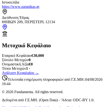
Ιστοσελίδα
https://www.zaranikas.gr
Διεύθυνση Έδρας
ΘΗΒΩΝ 209, ΠΕΡΙΣΤΕΡΙ, 12134
Μετοχικό Κεφάλαιο
Εταιρικό Κεφάλαιο
€30,000
Σύνολο Μετοχών
0
Ονομαστική Αξία
€0
Τύποι Μετοχών
1 ·
Ανάλυση Κεφαλαίου
→
Τελευταία ενημέρωση πληροφοριών από Γ.Ε.ΜΗ:
:
04/08/2026
16:44
©
2026
Fundamenta. All rights reserved.
Δεδομένα από Γ.Ε.ΜΗ. (Open Data) - 'Αδεια: ODC-BY 1.0.