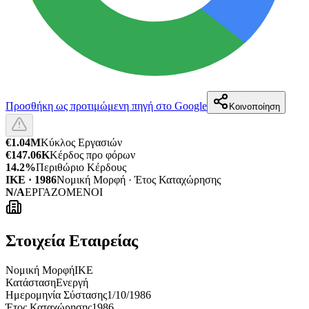
Προσθήκη ως προτιμώμενη πηγή στο Google
Κοινοποίηση
€1.04M
Κύκλος Εργασιών
€147.06K
Κέρδος προ φόρων
14.2%
Περιθώριο Κέρδους
ΙΚΕ · 1986
Νομική Μορφή · Έτος Καταχώρησης
N/A
ΕΡΓΑΖΟΜΕΝΟΙ
Στοιχεία Εταιρείας
Νομική Μορφή
ΙΚΕ
Κατάσταση
Ενεργή
Ημερομηνία Σύστασης
1/10/1986
Έτος Καταχώρησης
1986