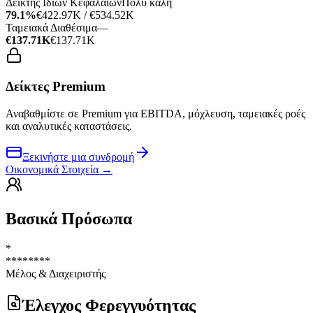
Δείκτης Ιδίων Κεφαλαίων
Πολύ καλή
79.1%
€422.97K / €534.52K
Ταμειακά Διαθέσιμα
—
€137.71K
€137.71K
Δείκτες Premium
Αναβαθμίστε σε Premium για EBITDA, μόχλευση, ταμειακές ροές
και αναλυτικές καταστάσεις.
Ξεκινήστε μια συνδρομή
Οικονομικά Στοιχεία
→
Βασικά Πρόσωπα
*
********
Μέλος & Διαχειριστής
Έλεγχος Φερεγγυότητας