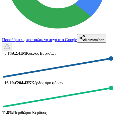
Προσθήκη ως προτιμώμενη πηγή στο Google
Κοινοποίηση
+
5.1
%
€2.41M
Κύκλος Εργασιών
+
16.1
%
€284.43K
Κέρδος προ φόρων
11.8%
Περιθώριο Κέρδους