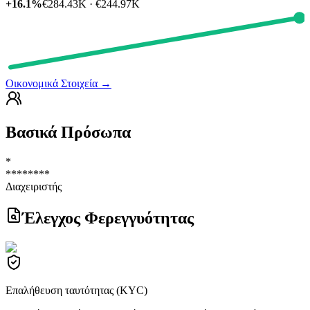
+16.1%
€284.43K · €244.97K
Οικονομικά Στοιχεία
→
Βασικά Πρόσωπα
*
********
Διαχειριστής
Έλεγχος Φερεγγυότητας
Επαλήθευση ταυτότητας (KYC)