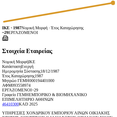
ΙΚΕ · 1987
Νομική Μορφή · Έτος Καταχώρησης
~29
ΕΡΓΑΖΟΜΕΝΟΙ
Στοιχεία Εταιρείας
Νομική Μορφή
ΙΚΕ
Κατάσταση
Ενεργή
Ημερομηνία Σύστασης
18/12/1987
Έτος Καταχώρησης
1987
Μητρώο ΓΕΜΗ
000194401000
ΑΦΜ
093558974
ΕΡΓΑΖΟΜΕΝΟΙ
~29
Γραφείο ΓΕΜΗ
ΕΜΠΟΡΙΚΟ & ΒΙΟΜΗΧΑΝΙΚΟ
ΕΠΙΜΕΛΗΤΗΡΙΟ ΑΘΗΝΩΝ
46410300
KAD
2025
ΥΠΗΡΕΣΙΕΣ ΧΟΝΔΡΙΚΟΥ ΕΜΠΟΡΙΟΥ ΛΙΝΩΝ ΟΙΚΙΑΚΗΣ