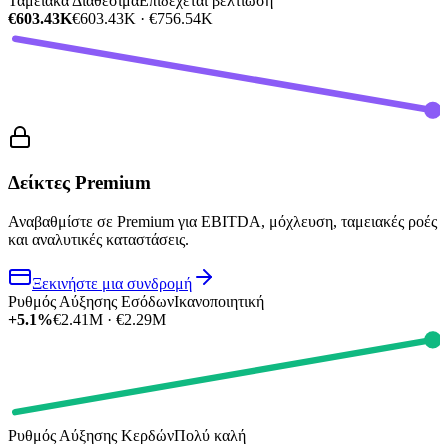
Ταμειακά Διαθέσιμα
Επιδέχεται βελτίωση
€603.43K
€603.43K · €756.54K
Δείκτες Premium
Αναβαθμίστε σε Premium για EBITDA, μόχλευση, ταμειακές ροές
και αναλυτικές καταστάσεις.
Ξεκινήστε μια συνδρομή
Ρυθμός Αύξησης Εσόδων
Ικανοποιητική
+5.1%
€2.41M · €2.29M
Ρυθμός Αύξησης Κερδών
Πολύ καλή