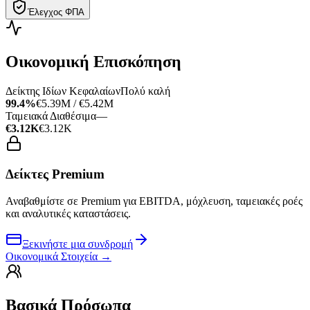
Έλεγχος ΦΠΑ
Οικονομική Επισκόπηση
Δείκτης Ιδίων Κεφαλαίων
Πολύ καλή
99.4%
€5.39M / €5.42M
Ταμειακά Διαθέσιμα
—
€3.12K
€3.12K
Δείκτες Premium
Αναβαθμίστε σε Premium για EBITDA, μόχλευση, ταμειακές ροές
και αναλυτικές καταστάσεις.
Ξεκινήστε μια συνδρομή
Οικονομικά Στοιχεία
→
Βασικά Πρόσωπα