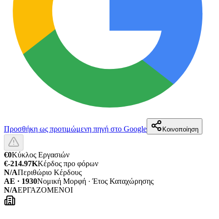
Προσθήκη ως προτιμώμενη πηγή στο Google
Κοινοποίηση
€0
Κύκλος Εργασιών
€-214.97K
Κέρδος προ φόρων
N/A
Περιθώριο Κέρδους
ΑΕ · 1930
Νομική Μορφή · Έτος Καταχώρησης
N/A
ΕΡΓΑΖΟΜΕΝΟΙ