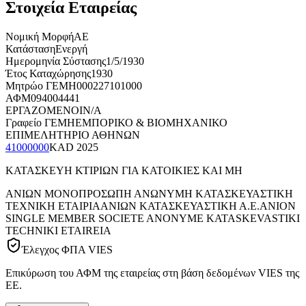
Στοιχεία Εταιρείας
Νομική Μορφή
ΑΕ
Κατάσταση
Ενεργή
Ημερομηνία Σύστασης
1/5/1930
Έτος Καταχώρησης
1930
Μητρώο ΓΕΜΗ
000227101000
ΑΦΜ
094004441
ΕΡΓΑΖΟΜΕΝΟΙ
N/A
Γραφείο ΓΕΜΗ
ΕΜΠΟΡΙΚΟ & ΒΙΟΜΗΧΑΝΙΚΟ
ΕΠΙΜΕΛΗΤΗΡΙΟ ΑΘΗΝΩΝ
41000000
KAD
2025
ΚΑΤΑΣΚΕΥΗ ΚΤΙΡΙΩΝ ΓΙΑ ΚΑΤΟΙΚΙΕΣ ΚΑΙ ΜΗ
ΑΝΙΩΝ ΜΟΝΟΠΡΟΣΩΠΗ ΑΝΩΝΥΜΗ ΚΑΤΑΣΚΕΥΑΣΤΙΚΗ
ΤΕΧΝΙΚΗ ΕΤΑΙΡΙΑ
ΑΝΙΩΝ ΚΑΤΑΣΚΕΥΑΣΤΙΚΗ Α.Ε.
ANION
SINGLE MEMBER SOCIETE ANONYME KATASKEVASTIKI
TECHNIKI ETAIREIA
Έλεγχος ΦΠΑ VIES
Επικύρωση του ΑΦΜ της εταιρείας στη βάση δεδομένων VIES της
ΕΕ.