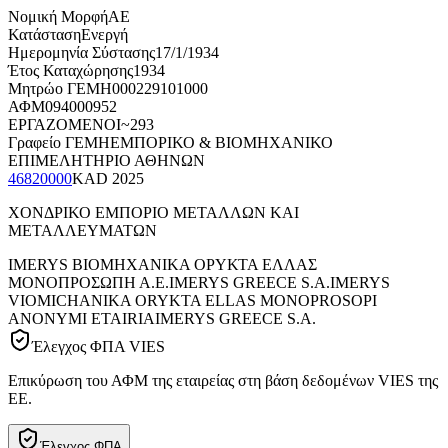
Νομική Μορφή
ΑΕ
Κατάσταση
Ενεργή
Ημερομηνία Σύστασης
17/1/1934
Έτος Καταχώρησης
1934
Μητρώο ΓΕΜΗ
000229101000
ΑΦΜ
094000952
ΕΡΓΑΖΟΜΕΝΟΙ
~293
Γραφείο ΓΕΜΗ
ΕΜΠΟΡΙΚΟ & ΒΙΟΜΗΧΑΝΙΚΟ
ΕΠΙΜΕΛΗΤΗΡΙΟ ΑΘΗΝΩΝ
46820000
KAD
2025
ΧΟΝΔΡΙΚΟ ΕΜΠΟΡΙΟ ΜΕΤΑΛΛΩΝ ΚΑΙ
ΜΕΤΑΛΛΕΥΜΑΤΩΝ
IMERYS ΒΙΟΜΗΧΑΝΙΚΑ ΟΡΥΚΤΑ ΕΛΛΑΣ
ΜΟΝΟΠΡΟΣΩΠΗ Α.Ε.
IMERYS GREECE S.A.
IMERYS
VIOMICHANIKA ORYKTA ELLAS MONOPROSOPI
ANONYMI ETAIRIA
IMERYS GREECE S.A.
Έλεγχος ΦΠΑ VIES
Επικύρωση του ΑΦΜ της εταιρείας στη βάση δεδομένων VIES της
ΕΕ.
Έλεγχος ΦΠΑ