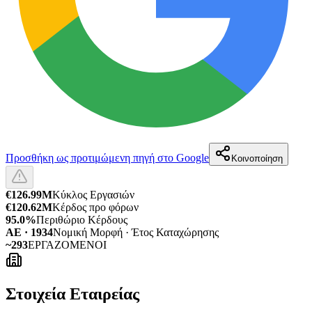
Προσθήκη ως προτιμώμενη πηγή στο Google
Κοινοποίηση
€126.99M
Κύκλος Εργασιών
€120.62M
Κέρδος προ φόρων
95.0%
Περιθώριο Κέρδους
ΑΕ · 1934
Νομική Μορφή · Έτος Καταχώρησης
~293
ΕΡΓΑΖΟΜΕΝΟΙ
Στοιχεία Εταιρείας