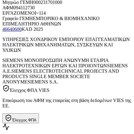
Μητρώο ΓΕΜΗ
000231701000
ΑΦΜ
094112730
ΕΡΓΑΖΟΜΕΝΟΙ
~114
Γραφείο ΓΕΜΗ
ΕΜΠΟΡΙΚΟ & ΒΙΟΜΗΧΑΝΙΚΟ
ΕΠΙΜΕΛΗΤΗΡΙΟ ΑΘΗΝΩΝ
46640600
KAD
2025
ΥΠΗΡΕΣΙΕΣ ΧΟΝΔΡΙΚΟΥ ΕΜΠΟΡΙΟΥ ΕΠΑΓΓΕΛΜΑΤΙΚΩΝ
ΗΛΕΚΤΡΙΚΩΝ ΜΗΧΑΝΗΜΑΤΩΝ, ΣΥΣΚΕΥΩΝ ΚΑΙ
ΥΛΙΚΩΝ
SIEMENS ΜΟΝΟΠΡΟΣΩΠΗ ΑΝΩΝΥΜΗ ΕΤΑΙΡΙΑ
ΗΛΕΚΤΡΟΤΕΧΝΙΚΩΝ ΕΡΓΩΝ ΚΑΙ ΠΡΟΙΟΝΤΩΝ
SIEMENS
Α.Ε.
SIEMENS ΕLECTROTECHNICAL PROJECTS AND
PRODUCTS SINGLE MEMBER SOCIETE
ANONYME
SIEMENS S.A.
Έλεγχος ΦΠΑ VIES
Επικύρωση του ΑΦΜ της εταιρείας στη βάση δεδομένων VIES της
ΕΕ.
Έλεγχος ΦΠΑ