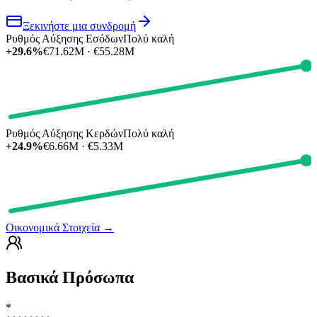
Ξεκινήστε μια συνδρομή
Ρυθμός Αύξησης Εσόδων
Πολύ καλή
+29.6%
€71.62M · €55.28M
Ρυθμός Αύξησης Κερδών
Πολύ καλή
+24.9%
€6.66M · €5.33M
Οικονομικά Στοιχεία
→
Βασικά Πρόσωπα
*