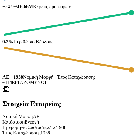
+
24.9
%
€6.66M
Κέρδος προ φόρων
9.3%
Περιθώριο Κέρδους
ΑΕ · 1938
Νομική Μορφή · Έτος Καταχώρησης
~114
ΕΡΓΑΖΟΜΕΝΟΙ
Στοιχεία Εταιρείας
Νομική Μορφή
ΑΕ
Κατάσταση
Ενεργή
Ημερομηνία Σύστασης
2/12/1938
Έτος Καταχώρησης
1938