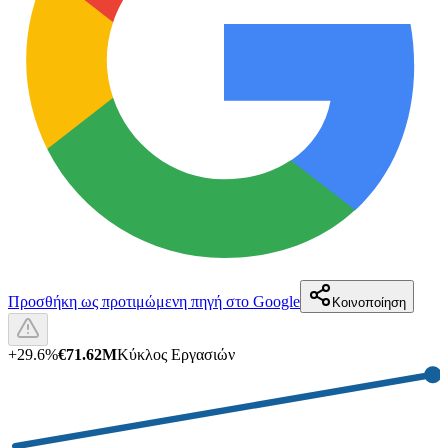
Προσθήκη ως προτιμώμενη πηγή στο Google
Κοινοποίηση
+
29.6
%
€71.62M
Κύκλος Εργασιών