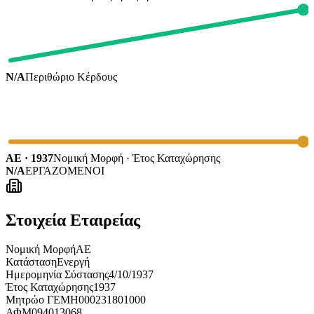
N/A
Περιθώριο Κέρδους
ΑΕ · 1937
Νομική Μορφή · Έτος Καταχώρησης
N/A
ΕΡΓΑΖΟΜΕΝΟΙ
Στοιχεία Εταιρείας
Νομική Μορφή
ΑΕ
Κατάσταση
Ενεργή
Ημερομηνία Σύστασης
4/10/1937
Έτος Καταχώρησης
1937
Μητρώο ΓΕΜΗ
000231801000
ΑΦΜ
094013068