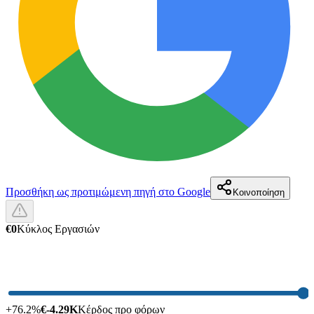
Προσθήκη ως προτιμώμενη πηγή στο Google
Κοινοποίηση
€0
Κύκλος Εργασιών
+
76.2
%
€-4.29K
Κέρδος προ φόρων