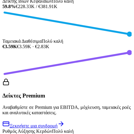
Δείκτης Ιδίων Κεφαλαίων
Πολύ καλή
59.8%
€228.33K / €381.91K
Ταμειακά Διαθέσιμα
Πολύ καλή
€3.59K
€3.59K · €2.83K
Δείκτες Premium
Αναβαθμίστε σε Premium για EBITDA, μόχλευση, ταμειακές ροές
και αναλυτικές καταστάσεις.
Ξεκινήστε μια συνδρομή
Ρυθμός Αύξησης Κερδών
Πολύ καλή