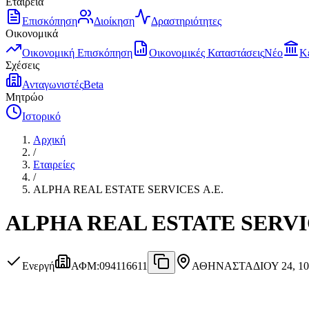
Εταιρεία
Επισκόπηση
Διοίκηση
Δραστηριότητες
Οικονομικά
Οικονομική Επισκόπηση
Οικονομικές Καταστάσεις
Νέο
Κ
Σχέσεις
Ανταγωνιστές
Beta
Μητρώο
Ιστορικό
Αρχική
/
Εταιρείες
/
ALPHA REAL ESTATE SERVICES Α.Ε.
ALPHA REAL ESTATE SERVIC
Ενεργή
ΑΦΜ
:
094116611
ΑΘΗΝΑ
ΣΤΑΔΙΟΥ 24, 1