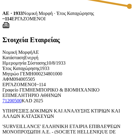
ΑΕ · 1933
Νομική Μορφή · Έτος Καταχώρησης
~114
ΕΡΓΑΖΟΜΕΝΟΙ
Στοιχεία Εταιρείας
Νομική Μορφή
ΑΕ
Κατάσταση
Ενεργή
Ημερομηνία Σύστασης
10/8/1933
Έτος Καταχώρησης
1933
Μητρώο ΓΕΜΗ
000234801000
ΑΦΜ
094005505
ΕΡΓΑΖΟΜΕΝΟΙ
~114
Γραφείο ΓΕΜΗ
ΕΜΠΟΡΙΚΟ & ΒΙΟΜΗΧΑΝΙΚΟ
ΕΠΙΜΕΛΗΤΗΡΙΟ ΑΘΗΝΩΝ
71200500
KAD
2025
ΥΠΗΡΕΣΙΕΣ ΔΟΚΙΜΩΝ ΚΑΙ ΑΝΑΛΥΣΗΣ ΚΤΙΡΙΩΝ ΚΑΙ
ΑΛΛΩΝ ΚΑΤΑΣΚΕΥΩΝ
'SURVEILLANCE' ΕΛΛΗΝΙΚΗ ΕΤΑΙΡΙΑ ΕΠΙΒΛΕΨΕΩΝ
ΜΟΝΟΠΡΟΣΩΠΗ Α.Ε. - (SOCIETE HELLENIQUE DE