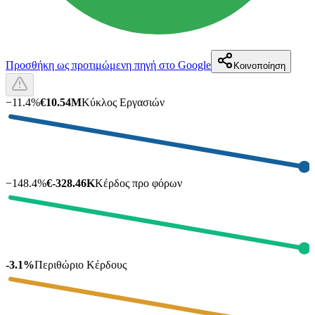
Προσθήκη ως προτιμώμενη πηγή στο Google
Κοινοποίηση
−
11.4
%
€10.54M
Κύκλος Εργασιών
−
148.4
%
€-328.46K
Κέρδος προ φόρων
-3.1%
Περιθώριο Κέρδους