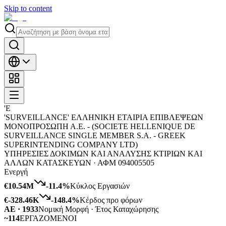
Skip to content
'Ε
'SURVEILLANCE' ΕΛΛΗΝΙΚΗ ΕΤΑΙΡΙΑ ΕΠΙΒΛΕΨΕΩΝ
ΜΟΝΟΠΡΟΣΩΠΗ Α.Ε. - (SOCIETE HELLENIQUE DE
SURVEILLANCE SINGLE MEMBER S.A. - GREEK
SUPERINTENDING COMPANY LTD)
ΥΠΗΡΕΣΙΕΣ ΔΟΚΙΜΩΝ ΚΑΙ ΑΝΑΛΥΣΗΣ ΚΤΙΡΙΩΝ ΚΑΙ
ΑΛΛΩΝ ΚΑΤΑΣΚΕΥΩΝ ·
ΑΦΜ
094005505
Ενεργή
€10.54M
-11.4
%
Κύκλος Εργασιών
€-328.46K
-148.4
%
Κέρδος προ φόρων
ΑΕ · 1933
Νομική Μορφή · Έτος Καταχώρησης
~114
ΕΡΓΑΖΟΜΕΝΟΙ