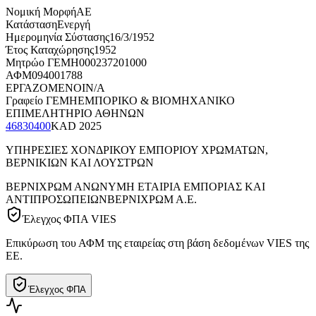
Νομική Μορφή
ΑΕ
Κατάσταση
Ενεργή
Ημερομηνία Σύστασης
16/3/1952
Έτος Καταχώρησης
1952
Μητρώο ΓΕΜΗ
000237201000
ΑΦΜ
094001788
ΕΡΓΑΖΟΜΕΝΟΙ
N/A
Γραφείο ΓΕΜΗ
ΕΜΠΟΡΙΚΟ & ΒΙΟΜΗΧΑΝΙΚΟ
ΕΠΙΜΕΛΗΤΗΡΙΟ ΑΘΗΝΩΝ
46830400
KAD
2025
ΥΠΗΡΕΣΙΕΣ ΧΟΝΔΡΙΚΟΥ ΕΜΠΟΡΙΟΥ ΧΡΩΜΑΤΩΝ,
ΒΕΡΝΙΚΙΩΝ ΚΑΙ ΛΟΥΣΤΡΩΝ
ΒΕΡΝΙΧΡΩΜ ΑΝΩΝΥΜΗ ΕΤΑΙΡΙΑ ΕΜΠΟΡΙΑΣ ΚΑΙ
ΑΝΤΙΠΡΟΣΩΠΕΙΩΝ
ΒΕΡΝΙΧΡΩΜ Α.Ε.
Έλεγχος ΦΠΑ VIES
Επικύρωση του ΑΦΜ της εταιρείας στη βάση δεδομένων VIES της
ΕΕ.
Έλεγχος ΦΠΑ