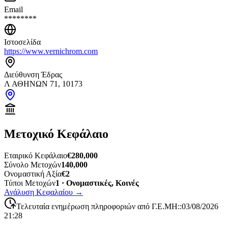
Email
********
Ιστοσελίδα
https://www.vernichrom.com
Διεύθυνση Έδρας
Λ ΑΘΗΝΩΝ 71, 10173
Μετοχικό Κεφάλαιο
Εταιρικό Κεφάλαιο
€280,000
Σύνολο Μετοχών
140,000
Ονομαστική Αξία
€2
Τύποι Μετοχών
1 · Ονομαστικές, Κοινές
Ανάλυση Κεφαλαίου
→
Τελευταία ενημέρωση πληροφοριών από Γ.Ε.ΜΗ:
:
03/08/2026
21:28