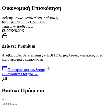
Οικονομική Επισκόπηση
Δείκτης Ιδίων Κεφαλαίων
Πολύ καλή
60.3%
€178.00K / €295.00K
Ταμειακά Διαθέσιμα
—
€8.00K
€8.00K
Δείκτες Premium
Αναβαθμίστε σε Premium για EBITDA, μόχλευση, ταμειακές ροές
και αναλυτικές καταστάσεις.
Ξεκινήστε μια συνδρομή
Οικονομικά Στοιχεία
→
Βασικά Πρόσωπα
*
********