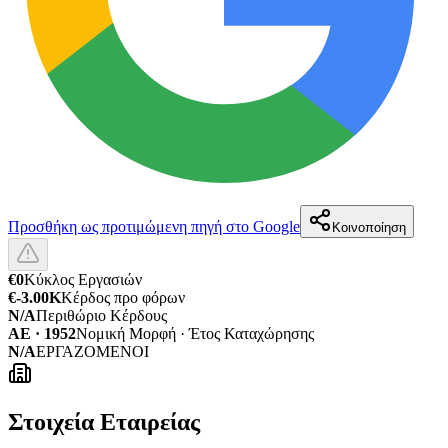
Προσθήκη ως προτιμώμενη πηγή στο Google
Κοινοποίηση
€0
Κύκλος Εργασιών
€-3.00K
Κέρδος προ φόρων
N/A
Περιθώριο Κέρδους
ΑΕ · 1952
Νομική Μορφή · Έτος Καταχώρησης
N/A
ΕΡΓΑΖΟΜΕΝΟΙ
Στοιχεία Εταιρείας