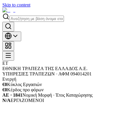
Skip to content
ΕΤ
ΕΘΝΙΚΗ ΤΡΑΠΕΖΑ ΤΗΣ ΕΛΛΑΔΟΣ Α.Ε.
ΥΠΗΡΕΣΙΕΣ ΤΡΑΠΕΖΩΝ ·
ΑΦΜ
094014201
Ενεργή
€0
Κύκλος Εργασιών
€0
Κέρδος προ φόρων
ΑΕ · 1841
Νομική Μορφή · Έτος Καταχώρησης
N/A
ΕΡΓΑΖΟΜΕΝΟΙ