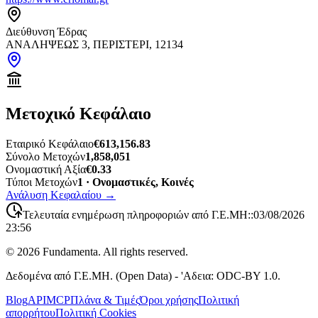
Διεύθυνση Έδρας
ΑΝΑΛΗΨΕΩΣ 3, ΠΕΡΙΣΤΕΡΙ, 12134
Μετοχικό Κεφάλαιο
Εταιρικό Κεφάλαιο
€613,156.83
Σύνολο Μετοχών
1,858,051
Ονομαστική Αξία
€0.33
Τύποι Μετοχών
1 · Ονομαστικές, Κοινές
Ανάλυση Κεφαλαίου
→
Τελευταία ενημέρωση πληροφοριών από Γ.Ε.ΜΗ:
:
03/08/2026
23:56
©
2026
Fundamenta. All rights reserved.
Δεδομένα από Γ.Ε.ΜΗ. (Open Data) - 'Αδεια: ODC-BY 1.0.
Blog
API
MCP
Πλάνα & Τιμές
Όροι χρήσης
Πολιτική
απορρήτου
Πολιτική Cookies