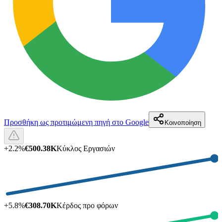
Προσθήκη ως προτιμώμενη πηγή στο Google
Κοινοποίηση
+
2.2
%
€500.38K
Κύκλος Εργασιών
+
5.8
%
€308.70K
Κέρδος προ φόρων