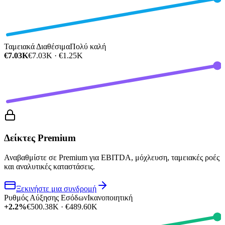
Ταμειακά Διαθέσιμα
Πολύ καλή
€7.03K
€7.03K · €1.25K
Δείκτες Premium
Αναβαθμίστε σε Premium για EBITDA, μόχλευση, ταμειακές ροές
και αναλυτικές καταστάσεις.
Ξεκινήστε μια συνδρομή
Ρυθμός Αύξησης Εσόδων
Ικανοποιητική
+2.2%
€500.38K · €489.60K