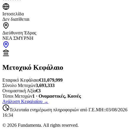
********
Ιστοσελίδα
Δεν διατίθεται
Διεύθυνση Έδρας
ΝΕΑ ΣΜΥΡΝΗ
Μετοχικό Κεφάλαιο
Εταιρικό Κεφάλαιο
€11,079,999
Σύνολο Μετοχών
3,693,333
Ονομαστική Αξία
€3
Τύποι Μετοχών
1 · Ονομαστικές, Κοινές
Ανάλυση Κεφαλαίου
→
Τελευταία ενημέρωση πληροφοριών από Γ.Ε.ΜΗ:
:
03/08/2026
16:34
©
2026
Fundamenta. All rights reserved.