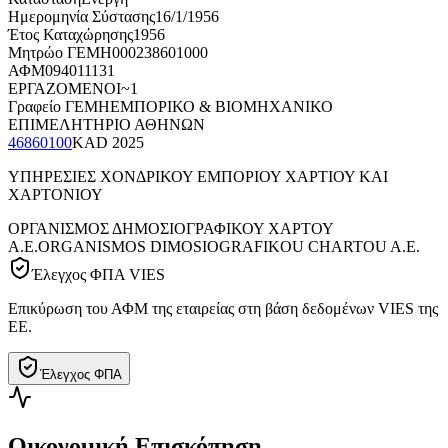
Ημερομηνία Σύστασης
16/1/1956
Έτος Καταχώρησης
1956
Μητρώο ΓΕΜΗ
000238601000
ΑΦΜ
094011131
ΕΡΓΑΖΟΜΕΝΟΙ
~1
Γραφείο ΓΕΜΗ
ΕΜΠΟΡΙΚΟ & ΒΙΟΜΗΧΑΝΙΚΟ
ΕΠΙΜΕΛΗΤΗΡΙΟ ΑΘΗΝΩΝ
46860100
KAD
2025
ΥΠΗΡΕΣΙΕΣ ΧΟΝΔΡΙΚΟΥ ΕΜΠΟΡΙΟΥ ΧΑΡΤΙΟΥ ΚΑΙ
ΧΑΡΤΟΝΙΟΥ
ΟΡΓΑΝΙΣΜΟΣ ΔΗΜΟΣΙΟΓΡΑΦΙΚΟΥ ΧΑΡΤΟΥ
Α.Ε.
ORGANISMOS DIMOSIOGRAFIKOU CHARTOU A.E.
Έλεγχος ΦΠΑ VIES
Επικύρωση του ΑΦΜ της εταιρείας στη βάση δεδομένων VIES της
ΕΕ.
Έλεγχος ΦΠΑ
Οικονομική Επισκόπηση