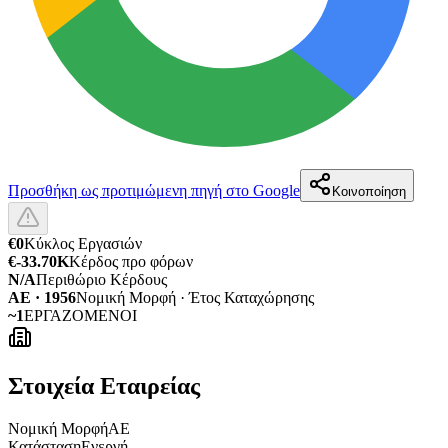
Προσθήκη ως προτιμώμενη πηγή στο Google
Κοινοποίηση
€0
Κύκλος Εργασιών
€-33.70K
Κέρδος προ φόρων
N/A
Περιθώριο Κέρδους
ΑΕ · 1956
Νομική Μορφή · Έτος Καταχώρησης
~1
ΕΡΓΑΖΟΜΕΝΟΙ
Στοιχεία Εταιρείας
Νομική Μορφή
ΑΕ
Κατάσταση
Ενεργή