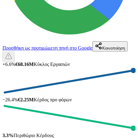
Προσθήκη ως προτιμώμενη πηγή στο Google
Κοινοποίηση
+
6.6
%
€68.16M
Κύκλος Εργασιών
−
26.4
%
€2.25M
Κέρδος προ φόρων
3.3%
Περιθώριο Κέρδους