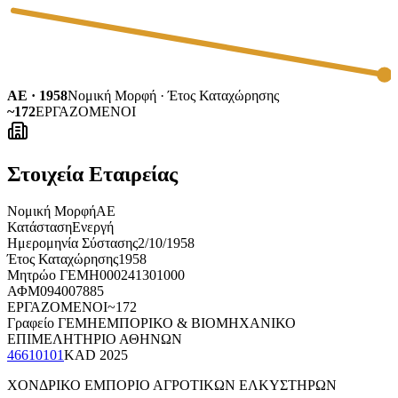
ΑΕ · 1958
Νομική Μορφή · Έτος Καταχώρησης
~172
ΕΡΓΑΖΟΜΕΝΟΙ
Στοιχεία Εταιρείας
Νομική Μορφή
ΑΕ
Κατάσταση
Ενεργή
Ημερομηνία Σύστασης
2/10/1958
Έτος Καταχώρησης
1958
Μητρώο ΓΕΜΗ
000241301000
ΑΦΜ
094007885
ΕΡΓΑΖΟΜΕΝΟΙ
~172
Γραφείο ΓΕΜΗ
ΕΜΠΟΡΙΚΟ & ΒΙΟΜΗΧΑΝΙΚΟ
ΕΠΙΜΕΛΗΤΗΡΙΟ ΑΘΗΝΩΝ
46610101
KAD
2025
ΧΟΝΔΡΙΚΟ ΕΜΠΟΡΙΟ ΑΓΡΟΤΙΚΩΝ ΕΛΚΥΣΤΗΡΩΝ