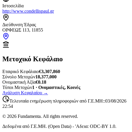
Ιστοσελίδα
http://www.condellispaul.gr
Διεύθυνση Έδρας
ΟΡΦΕΩΣ 113, 11855
Μετοχικό Κεφάλαιο
Εταιρικό Κεφάλαιο
€3,307,860
Σύνολο Μετοχών
18,377,000
Ονομαστική Αξία
€0.18
Τύποι Μετοχών
1 · Ονομαστικές, Κοινές
Ανάλυση Κεφαλαίου
→
Τελευταία ενημέρωση πληροφοριών από Γ.Ε.ΜΗ:
:
03/08/2026
22:54
©
2026
Fundamenta. All rights reserved.
Δεδομένα από Γ.Ε.ΜΗ. (Open Data) - 'Αδεια: ODC-BY 1.0.