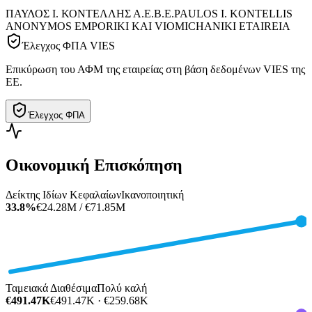
ΠΑΥΛΟΣ Ι. ΚΟΝΤΕΛΛΗΣ Α.Ε.Β.Ε.
PAULOS I. KONTELLIS
ANONYMOS EMPORIKI KAI VIOMICHANIKI ETAIREIA
Έλεγχος ΦΠΑ VIES
Επικύρωση του ΑΦΜ της εταιρείας στη βάση δεδομένων VIES της
ΕΕ.
Έλεγχος ΦΠΑ
Οικονομική Επισκόπηση
Δείκτης Ιδίων Κεφαλαίων
Ικανοποιητική
33.8%
€24.28M / €71.85M
Ταμειακά Διαθέσιμα
Πολύ καλή
€491.47K
€491.47K · €259.68K