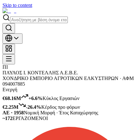
Skip to content
ΠΙ
ΠΑΥΛΟΣ Ι. ΚΟΝΤΕΛΛΗΣ Α.Ε.Β.Ε.
ΧΟΝΔΡΙΚΟ ΕΜΠΟΡΙΟ ΑΓΡΟΤΙΚΩΝ ΕΛΚΥΣΤΗΡΩΝ ·
ΑΦΜ
094007885
Ενεργή
€68.16M
+
6.6
%
Κύκλος Εργασιών
€2.25M
-26.4
%
Κέρδος προ φόρων
ΑΕ · 1958
Νομική Μορφή · Έτος Καταχώρησης
~172
ΕΡΓΑΖΟΜΕΝΟΙ