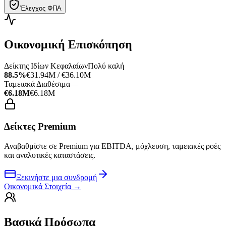
Έλεγχος ΦΠΑ
Οικονομική Επισκόπηση
Δείκτης Ιδίων Κεφαλαίων
Πολύ καλή
88.5%
€31.94M / €36.10M
Ταμειακά Διαθέσιμα
—
€6.18M
€6.18M
Δείκτες Premium
Αναβαθμίστε σε Premium για EBITDA, μόχλευση, ταμειακές ροές
και αναλυτικές καταστάσεις.
Ξεκινήστε μια συνδρομή
Οικονομικά Στοιχεία
→
Βασικά Πρόσωπα