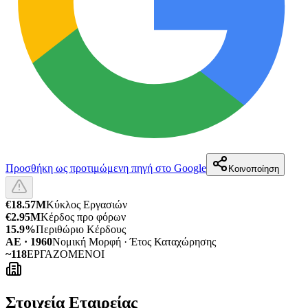
Προσθήκη ως προτιμώμενη πηγή στο Google
Κοινοποίηση
€18.57M
Κύκλος Εργασιών
€2.95M
Κέρδος προ φόρων
15.9%
Περιθώριο Κέρδους
ΑΕ · 1960
Νομική Μορφή · Έτος Καταχώρησης
~118
ΕΡΓΑΖΟΜΕΝΟΙ
Στοιχεία Εταιρείας