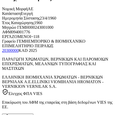
Νομική Μορφή
ΑΕ
Κατάσταση
Ενεργή
Ημερομηνία Σύστασης
23/4/1960
Έτος Καταχώρησης
1960
Μητρώο ΓΕΜΗ
000243001000
ΑΦΜ
094001776
ΕΡΓΑΖΟΜΕΝΟΙ
~118
Γραφείο ΓΕΜΗ
ΕΜΠΟΡΙΚΟ & ΒΙΟΜΗΧΑΝΙΚΟ
ΕΠΙΜΕΛΗΤΗΡΙΟ ΠΕΙΡΑΙΩΣ
20300000
KAD
2025
ΠΑΡΑΓΩΓΗ ΧΡΩΜΑΤΩΝ, ΒΕΡΝΙΚΙΩΝ ΚΑΙ ΠΑΡΟΜΟΙΩΝ
ΕΠΙΧΡΙΣΜΑΤΩΝ, ΜΕΛΑΝΙΩΝ ΤΥΠΟΓΡΑΦΙΑΣ ΚΑΙ
ΜΑΣΤΙΧΩΝ
ΕΛΛΗΝΙΚΗ ΒΙΟΜΗΧΑΝΙΑ ΧΡΩΜΑΤΩΝ - ΒΕΡΝΙΚΙΩΝ
ΒΕΡΝΙΛΑΚ Α.Ε.
ELLINIKI VIOMIHANIA HROMATON -
VERNIKION VERNILAK S.A.
Έλεγχος ΦΠΑ VIES
Επικύρωση του ΑΦΜ της εταιρείας στη βάση δεδομένων VIES της
ΕΕ.