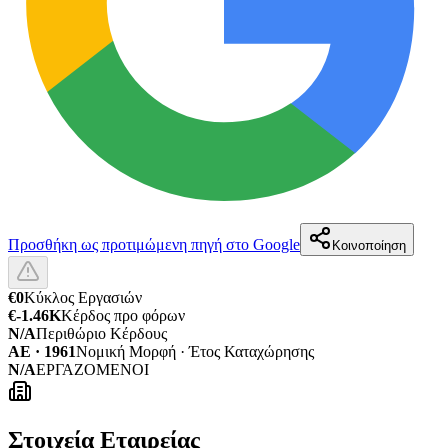
Προσθήκη ως προτιμώμενη πηγή στο Google
Κοινοποίηση
€0
Κύκλος Εργασιών
€-1.46K
Κέρδος προ φόρων
N/A
Περιθώριο Κέρδους
ΑΕ · 1961
Νομική Μορφή · Έτος Καταχώρησης
N/A
ΕΡΓΑΖΟΜΕΝΟΙ
Στοιχεία Εταιρείας