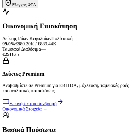
Έλεγχος ΦΠΑ
Οικονομική Επισκόπηση
Δείκτης Ιδίων Κεφαλαίων
Πολύ καλή
99.0%
€880.20K / €889.44K
Ταμειακά Διαθέσιμα
—
€251
€251
Δείκτες Premium
Αναβαθμίστε σε Premium για EBITDA, μόχλευση, ταμειακές ροές
και αναλυτικές καταστάσεις.
Ξεκινήστε μια συνδρομή
Οικονομικά Στοιχεία
→
Βασικά Πρόσωπα