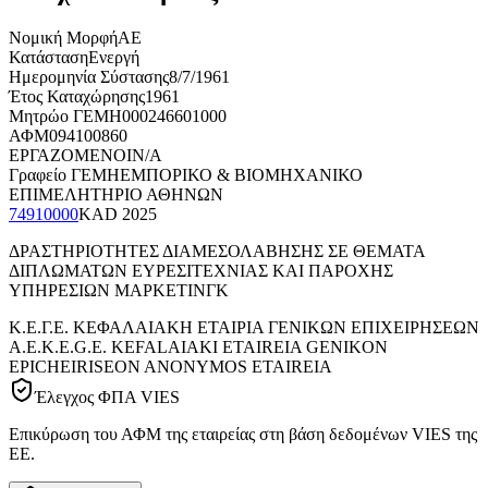
Νομική Μορφή
ΑΕ
Κατάσταση
Ενεργή
Ημερομηνία Σύστασης
8/7/1961
Έτος Καταχώρησης
1961
Μητρώο ΓΕΜΗ
000246601000
ΑΦΜ
094100860
ΕΡΓΑΖΟΜΕΝΟΙ
N/A
Γραφείο ΓΕΜΗ
ΕΜΠΟΡΙΚΟ & ΒΙΟΜΗΧΑΝΙΚΟ
ΕΠΙΜΕΛΗΤΗΡΙΟ ΑΘΗΝΩΝ
74910000
KAD
2025
ΔΡΑΣΤΗΡΙΟΤΗΤΕΣ ΔΙΑΜΕΣΟΛΑΒΗΣΗΣ ΣΕ ΘΕΜΑΤΑ
ΔΙΠΛΩΜΑΤΩΝ ΕΥΡΕΣΙΤΕΧΝΙΑΣ ΚΑΙ ΠΑΡΟΧΗΣ
ΥΠΗΡΕΣΙΩΝ ΜΑΡΚΕΤΙΝΓΚ
Κ.Ε.Γ.Ε. ΚΕΦΑΛΑΙΑΚΗ ΕΤΑΙΡΙΑ ΓΕΝΙΚΩΝ ΕΠΙΧΕΙΡΗΣΕΩΝ
Α.Ε.
K.E.G.E. KEFALAIAKI ETAIREIA GENIKON
EPICHEIRISEON ANONYMOS ETAIREIA
Έλεγχος ΦΠΑ VIES
Επικύρωση του ΑΦΜ της εταιρείας στη βάση δεδομένων VIES της
ΕΕ.