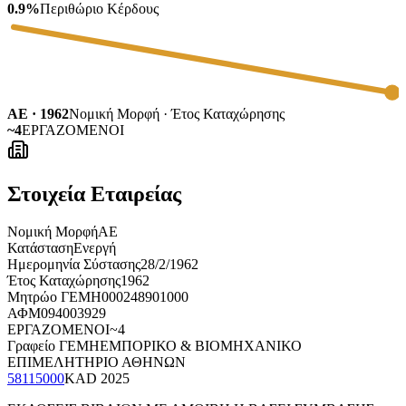
0.9%
Περιθώριο Κέρδους
ΑΕ · 1962
Νομική Μορφή · Έτος Καταχώρησης
~4
ΕΡΓΑΖΟΜΕΝΟΙ
Στοιχεία Εταιρείας
Νομική Μορφή
ΑΕ
Κατάσταση
Ενεργή
Ημερομηνία Σύστασης
28/2/1962
Έτος Καταχώρησης
1962
Μητρώο ΓΕΜΗ
000248901000
ΑΦΜ
094003929
ΕΡΓΑΖΟΜΕΝΟΙ
~4
Γραφείο ΓΕΜΗ
ΕΜΠΟΡΙΚΟ & ΒΙΟΜΗΧΑΝΙΚΟ
ΕΠΙΜΕΛΗΤΗΡΙΟ ΑΘΗΝΩΝ
58115000
KAD
2025