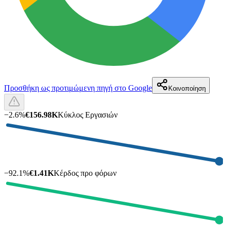
Προσθήκη ως προτιμώμενη πηγή στο Google
Κοινοποίηση
−
2.6
%
€156.98K
Κύκλος Εργασιών
−
92.1
%
€1.41K
Κέρδος προ φόρων