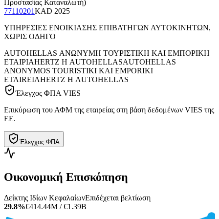
Προστασίας Καταναλωτή)
77110201
KAD
2025
ΥΠΗΡΕΣΙΕΣ ΕΝΟΙΚΙΑΣΗΣ ΕΠΙΒΑΤΗΓΩΝ ΑΥΤΟΚΙΝΗΤΩΝ,
ΧΩΡΙΣ ΟΔΗΓΟ
AUTOHELLAS ΑΝΩΝΥΜΗ ΤΟΥΡΙΣΤΙΚΗ ΚΑΙ ΕΜΠΟΡΙΚΗ
ΕΤΑΙΡΙΑ
HERTZ Η AUTOHELLAS
AUTOHELLAS
ANONYMOS TOURISTIKI KAI EMPORIKI
ETAIREIA
HERTZ Η AUTOHELLAS
Έλεγχος ΦΠΑ VIES
Επικύρωση του ΑΦΜ της εταιρείας στη βάση δεδομένων VIES της
ΕΕ.
Έλεγχος ΦΠΑ
Οικονομική Επισκόπηση
Δείκτης Ιδίων Κεφαλαίων
Επιδέχεται βελτίωση
29.8%
€414.44M / €1.39B