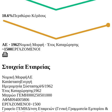
10.6%
Περιθώριο Κέρδους
ΑΕ · 1962
Νομική Μορφή · Έτος Καταχώρησης
~1500
ΕΡΓΑΖΟΜΕΝΟΙ
Στοιχεία Εταιρείας
Νομική Μορφή
ΑΕ
Κατάσταση
Ενεργή
Ημερομηνία Σύστασης
4/6/1962
Έτος Καταχώρησης
1962
Μητρώο ΓΕΜΗ
000250501000
ΑΦΜ
094005806
ΕΡΓΑΖΟΜΕΝΟΙ
~1500
Γραφείο ΓΕΜΗ
Δ/νση Εταιρειών (Γενική Γραμματεία Εμπορίου &