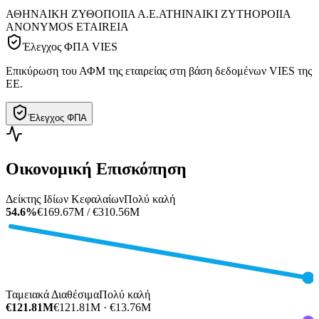
ΑΘΗΝΑΙΚΗ ΖΥΘΟΠΟΙΙΑ Α.Ε.
ATHINAIKI ZYTHOPOIIA
ANONYMOS ETAIREIA
Έλεγχος ΦΠΑ VIES
Επικύρωση του ΑΦΜ της εταιρείας στη βάση δεδομένων VIES της
ΕΕ.
Έλεγχος ΦΠΑ
Οικονομική Επισκόπηση
Δείκτης Ιδίων Κεφαλαίων
Πολύ καλή
54.6%
€169.67M / €310.56M
Ταμειακά Διαθέσιμα
Πολύ καλή
€121.81M
€121.81M · €13.76M