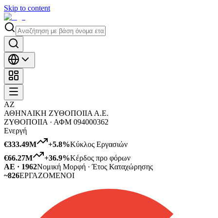
Skip to content
ΑΖ
ΑΘΗΝΑΙΚΗ ΖΥΘΟΠΟΙΙΑ Α.Ε.
ΖΥΘΟΠΟΙΙΑ ·
ΑΦΜ
094000362
Ενεργή
€333.49M
+
5.8
%
Κύκλος Εργασιών
€66.27M
+
36.9
%
Κέρδος προ φόρων
ΑΕ · 1962
Νομική Μορφή · Έτος Καταχώρησης
~826
ΕΡΓΑΖΟΜΕΝΟΙ