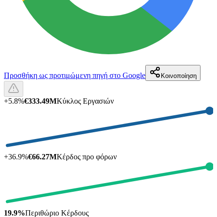
Προσθήκη ως προτιμώμενη πηγή στο Google
Κοινοποίηση
+
5.8
%
€333.49M
Κύκλος Εργασιών
+
36.9
%
€66.27M
Κέρδος προ φόρων
19.9%
Περιθώριο Κέρδους