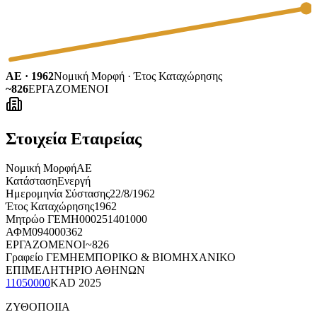
ΑΕ · 1962
Νομική Μορφή · Έτος Καταχώρησης
~826
ΕΡΓΑΖΟΜΕΝΟΙ
Στοιχεία Εταιρείας
Νομική Μορφή
ΑΕ
Κατάσταση
Ενεργή
Ημερομηνία Σύστασης
22/8/1962
Έτος Καταχώρησης
1962
Μητρώο ΓΕΜΗ
000251401000
ΑΦΜ
094000362
ΕΡΓΑΖΟΜΕΝΟΙ
~826
Γραφείο ΓΕΜΗ
ΕΜΠΟΡΙΚΟ & ΒΙΟΜΗΧΑΝΙΚΟ
ΕΠΙΜΕΛΗΤΗΡΙΟ ΑΘΗΝΩΝ
11050000
KAD
2025
ΖΥΘΟΠΟΙΙΑ