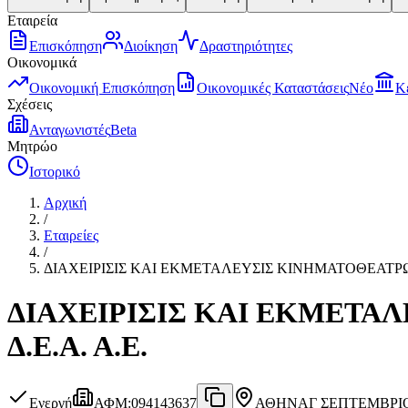
Εταιρεία
Επισκόπηση
Διοίκηση
Δραστηριότητες
Οικονομικά
Οικονομική Επισκόπηση
Οικονομικές Καταστάσεις
Νέο
Κ
Σχέσεις
Ανταγωνιστές
Beta
Μητρώο
Ιστορικό
Αρχική
/
Εταιρείες
/
ΔΙΑΧΕΙΡΙΣΙΣ ΚΑΙ ΕΚΜΕΤΑΛΕΥΣΙΣ ΚΙΝΗΜΑΤΟΘΕΑΤΡΩΝ
ΔΙΑΧΕΙΡΙΣΙΣ ΚΑΙ ΕΚΜΕΤΑ
Δ.Ε.Α. Α.Ε.
Ενεργή
ΑΦΜ
:
094143637
ΑΘΗΝΑ
Γ ΣΕΠΤΕΜΒΡΙΟΥ