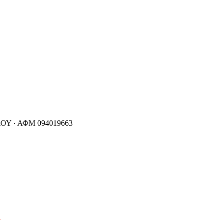
ΟΥ ·
ΑΦΜ
094019663