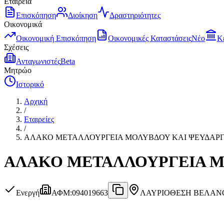
Εταιρεία
Επισκόπηση
Διοίκηση
Δραστηριότητες
Οικονομικά
Οικονομική Επισκόπηση
Οικονομικές Καταστάσεις
Νέο
Κ
Σχέσεις
Ανταγωνιστές
Beta
Μητρώο
Ιστορικό
Αρχική
/
Εταιρείες
/
ΑΛΑΚΟ ΜΕΤΑΛΛΟΥΡΓΕΙΑ ΜΟΛΥΒΔΟΥ KAI ΨΕΥΔΑΡΓΥ
ΑΛΑΚΟ ΜΕΤΑΛΛΟΥΡΓΕΙΑ ΜΟ
Ενεργή
ΑΦΜ
:
094019663
ΛΑΥΡΙΟ
ΘΕΣΗ ΒΕΛΑΝΟΡ