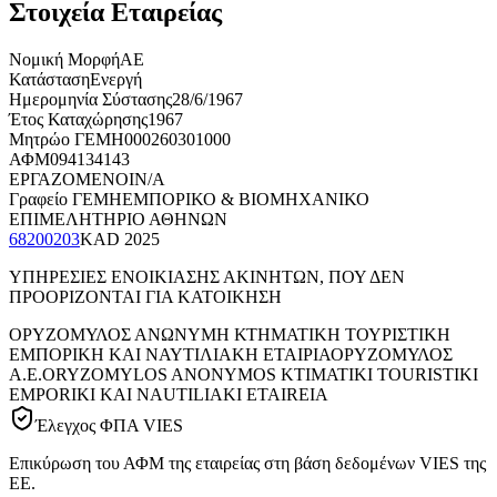
Στοιχεία Εταιρείας
Νομική Μορφή
ΑΕ
Κατάσταση
Ενεργή
Ημερομηνία Σύστασης
28/6/1967
Έτος Καταχώρησης
1967
Μητρώο ΓΕΜΗ
000260301000
ΑΦΜ
094134143
ΕΡΓΑΖΟΜΕΝΟΙ
N/A
Γραφείο ΓΕΜΗ
ΕΜΠΟΡΙΚΟ & ΒΙΟΜΗΧΑΝΙΚΟ
ΕΠΙΜΕΛΗΤΗΡΙΟ ΑΘΗΝΩΝ
68200203
KAD
2025
ΥΠΗΡΕΣΙΕΣ ΕΝΟΙΚΙΑΣΗΣ ΑΚΙΝΗΤΩΝ, ΠΟΥ ΔΕΝ
ΠΡΟΟΡΙΖΟΝΤΑΙ ΓΙΑ ΚΑΤΟΙΚΗΣΗ
ΟΡΥΖΟΜΥΛΟΣ ΑΝΩΝΥΜΗ ΚΤΗΜΑΤΙΚΗ ΤΟΥΡΙΣΤΙΚΗ
ΕΜΠΟΡΙΚΗ ΚΑΙ ΝΑΥΤΙΛΙΑΚΗ ΕΤΑΙΡΙΑ
ΟΡΥΖΟΜΥΛΟΣ
Α.Ε.
ORYZOMYLOS ANONYMOS KTIMATIKI TOURISTIKI
EMPORIKI KAI NAUTILIAKI ETAIREIA
Έλεγχος ΦΠΑ VIES
Επικύρωση του ΑΦΜ της εταιρείας στη βάση δεδομένων VIES της
ΕΕ.