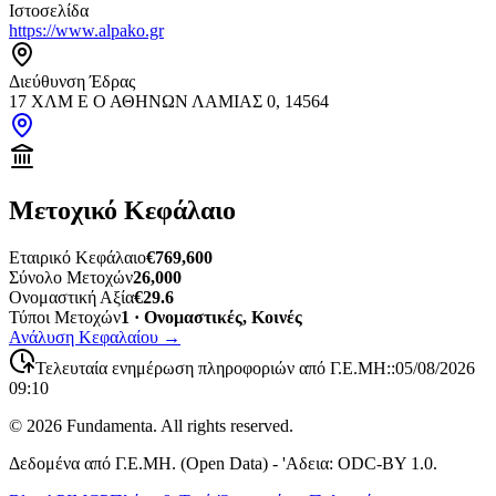
Ιστοσελίδα
https://www.alpako.gr
Διεύθυνση Έδρας
17 ΧΛΜ Ε Ο ΑΘΗΝΩΝ ΛΑΜΙΑΣ 0, 14564
Μετοχικό Κεφάλαιο
Εταιρικό Κεφάλαιο
€769,600
Σύνολο Μετοχών
26,000
Ονομαστική Αξία
€29.6
Τύποι Μετοχών
1 · Ονομαστικές, Κοινές
Ανάλυση Κεφαλαίου
→
Τελευταία ενημέρωση πληροφοριών από Γ.Ε.ΜΗ:
:
05/08/2026
09:10
©
2026
Fundamenta. All rights reserved.
Δεδομένα από Γ.Ε.ΜΗ. (Open Data) - 'Αδεια: ODC-BY 1.0.