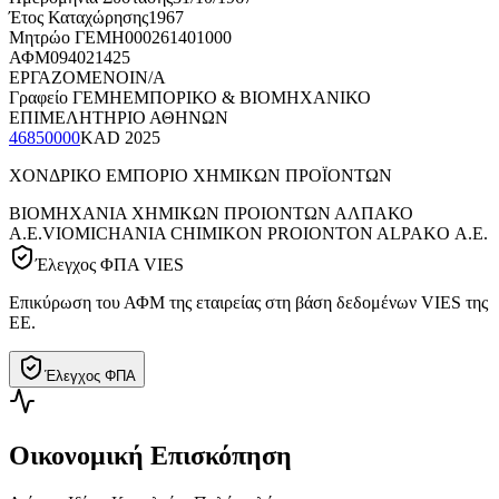
Έτος Καταχώρησης
1967
Μητρώο ΓΕΜΗ
000261401000
ΑΦΜ
094021425
ΕΡΓΑΖΟΜΕΝΟΙ
N/A
Γραφείο ΓΕΜΗ
ΕΜΠΟΡΙΚΟ & ΒΙΟΜΗΧΑΝΙΚΟ
ΕΠΙΜΕΛΗΤΗΡΙΟ ΑΘΗΝΩΝ
46850000
KAD
2025
ΧΟΝΔΡΙΚΟ ΕΜΠΟΡΙΟ ΧΗΜΙΚΩΝ ΠΡΟΪΟΝΤΩΝ
ΒΙΟΜΗΧΑΝΙΑ ΧΗΜΙΚΩΝ ΠΡΟΙΟΝΤΩΝ ΑΛΠΑΚΟ
Α.Ε.
VIOMICHANIA CHIMIKON PROIONTON ALPAKO Α.Ε.
Έλεγχος ΦΠΑ VIES
Επικύρωση του ΑΦΜ της εταιρείας στη βάση δεδομένων VIES της
ΕΕ.
Έλεγχος ΦΠΑ
Οικονομική Επισκόπηση