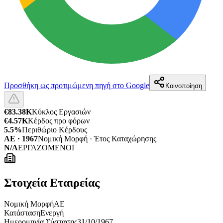
Προσθήκη ως προτιμώμενη πηγή στο Google
Κοινοποίηση
€83.38K
Κύκλος Εργασιών
€4.57K
Κέρδος προ φόρων
5.5%
Περιθώριο Κέρδους
ΑΕ · 1967
Νομική Μορφή · Έτος Καταχώρησης
N/A
ΕΡΓΑΖΟΜΕΝΟΙ
Στοιχεία Εταιρείας
Νομική Μορφή
ΑΕ
Κατάσταση
Ενεργή
Ημερομηνία Σύστασης
31/10/1967