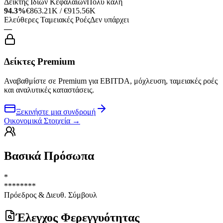
Δείκτης Ιδίων Κεφαλαίων
Πολύ καλή
94.3%
€863.21K / €915.56K
Ελεύθερες Ταμειακές Ροές
Δεν υπάρχει
—
Δείκτες Premium
Αναβαθμίστε σε Premium για EBITDA, μόχλευση, ταμειακές ροές
και αναλυτικές καταστάσεις.
Ξεκινήστε μια συνδρομή
Οικονομικά Στοιχεία
→
Βασικά Πρόσωπα
*
********
Πρόεδρος & Διευθ. Σύμβουλ
Έλεγχος Φερεγγυότητας