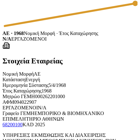
ΑΕ · 1968
Νομική Μορφή · Έτος Καταχώρησης
N/A
ΕΡΓΑΖΟΜΕΝΟΙ
Στοιχεία Εταιρείας
Νομική Μορφή
ΑΕ
Κατάσταση
Ενεργή
Ημερομηνία Σύστασης
5/4/1968
Έτος Καταχώρησης
1968
Μητρώο ΓΕΜΗ
000262201000
ΑΦΜ
094022907
ΕΡΓΑΖΟΜΕΝΟΙ
N/A
Γραφείο ΓΕΜΗ
ΕΜΠΟΡΙΚΟ & ΒΙΟΜΗΧΑΝΙΚΟ
ΕΠΙΜΕΛΗΤΗΡΙΟ ΑΘΗΝΩΝ
68200100
KAD
2025
ΥΠΗΡΕΣΙΕΣ ΕΚΜΙΣΘΩΣΗΣ ΚΑΙ ΔΙΑΧΕΙΡΙΣΗΣ