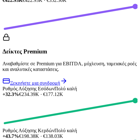
€422.93K
€422.93K · €352.30K
Δείκτες Premium
Αναβαθμίστε σε Premium για EBITDA, μόχλευση, ταμειακές ροές
και αναλυτικές καταστάσεις.
Ξεκινήστε μια συνδρομή
Ρυθμός Αύξησης Εσόδων
Πολύ καλή
+32.3%
€234.39K · €177.12K
Ρυθμός Αύξησης Κερδών
Πολύ καλή
+43.7%
€198.38K · €138.03K