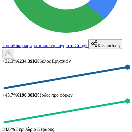
Προσθήκη ως προτιμώμενη πηγή στο Google
Κοινοποίηση
+
32.3
%
€234.39K
Κύκλος Εργασιών
+
43.7
%
€198.38K
Κέρδος προ φόρων
84.6%
Περιθώριο Κέρδους