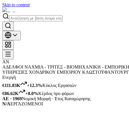
Skip to content
ΑΝ
ΑΔΕΛΦΟΙ ΝΑΧΜΙΑ - ΤΡΙΤΕΞ - ΒΙΟΜΗΧΑΝΙKH - ΕΜΠΟΡΙΚΗ 
ΥΠΗΡΕΣΙΕΣ ΧΟΝΔΡΙΚΟΥ ΕΜΠΟΡΙΟΥ ΚΛΩΣΤΟΫΦΑΝΤΟΥΡΓΙ
Ενεργή
€111.83K
+
12.3
%
Κύκλος Εργασιών
€86.62K
+
8.0
%
Κέρδος προ φόρων
ΑΕ · 1969
Νομική Μορφή · Έτος Καταχώρησης
N/A
ΕΡΓΑΖΟΜΕΝΟΙ