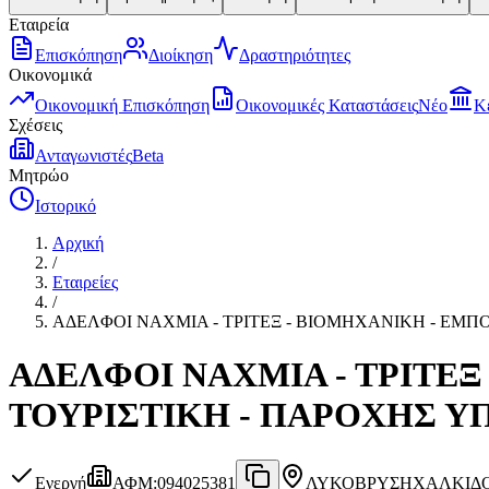
Εταιρεία
Επισκόπηση
Διοίκηση
Δραστηριότητες
Οικονομικά
Οικονομική Επισκόπηση
Οικονομικές Καταστάσεις
Νέο
Κ
Σχέσεις
Ανταγωνιστές
Beta
Μητρώο
Ιστορικό
Αρχική
/
Εταιρείες
/
ΑΔΕΛΦΟΙ ΝΑΧΜΙΑ - ΤΡΙΤΕΞ - ΒΙΟΜΗΧΑΝΙKH - ΕΜΠΟ
ΑΔΕΛΦΟΙ ΝΑΧΜΙΑ - ΤΡΙΤΕΞ
ΤΟΥΡΙΣΤΙΚΗ - ΠΑΡΟΧΗΣ ΥΠ
Ενεργή
ΑΦΜ
:
094025381
ΛΥΚΟΒΡΥΣΗ
ΧΑΛΚΙΔΟΣ