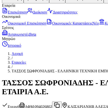
Εταιρεία
Επισκόπηση
Διοίκηση
Δραστηριότητες
Οικονομικά
Οικονομική Επισκόπηση
Οικονομικές Καταστάσεις
Νέο
Κ
Σχέσεις
Ανταγωνιστές
Beta
Μητρώο
Ιστορικό
Αρχική
/
Εταιρείες
/
ΤΑΣΣΟΣ ΣΩΦΡΟΝΙΑΔΗΣ - ΕΛΛΗΝΙΚΗ ΤΕΧΝΙΚΗ ΕΜΠΟΡ
ΤΑΣΣΟΣ ΣΩΦΡΟΝΙΑΔΗΣ - Ε
ΕΤΑΙΡΙΑ Α.Ε.
Ενεργή
ΑΦΜ
:
094026802
ΚΑΙΣΑΡΙΑΝΗ
Β ΑΛΕΞΑ