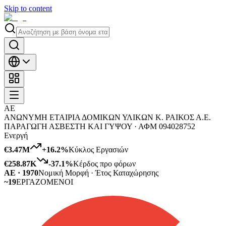
Skip to content
ΑΕ
ΑΝΩΝΥΜΗ ΕΤΑΙΡΙΑ ΔΟΜΙΚΩΝ ΥΛΙΚΩΝ Κ. ΡΑΙΚΟΣ Α.Ε.
ΠΑΡΑΓΩΓΗ ΑΣΒΕΣΤΗ ΚΑΙ ΓΥΨΟΥ ·
ΑΦΜ
094028752
Ενεργή
€3.47M
+
16.2
%
Κύκλος Εργασιών
€258.87K
-37.1
%
Κέρδος προ φόρων
ΑΕ · 1970
Νομική Μορφή · Έτος Καταχώρησης
~19
ΕΡΓΑΖΟΜΕΝΟΙ