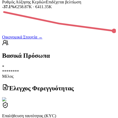
Ρυθμός Αύξησης Κερδών
Επιδέχεται βελτίωση
-37.1%
€258.87K · €411.35K
Οικονομικά Στοιχεία
→
Βασικά Πρόσωπα
*
********
Μέλος
Έλεγχος Φερεγγυότητας
Επαλήθευση ταυτότητας (KYC)