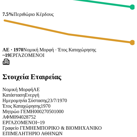
7.5%
Περιθώριο Κέρδους
ΑΕ · 1970
Νομική Μορφή · Έτος Καταχώρησης
~19
ΕΡΓΑΖΟΜΕΝΟΙ
Στοιχεία Εταιρείας
Νομική Μορφή
ΑΕ
Κατάσταση
Ενεργή
Ημερομηνία Σύστασης
23/7/1970
Έτος Καταχώρησης
1970
Μητρώο ΓΕΜΗ
000270501000
ΑΦΜ
094028752
ΕΡΓΑΖΟΜΕΝΟΙ
~19
Γραφείο ΓΕΜΗ
ΕΜΠΟΡΙΚΟ & ΒΙΟΜΗΧΑΝΙΚΟ
ΕΠΙΜΕΛΗΤΗΡΙΟ ΑΘΗΝΩΝ