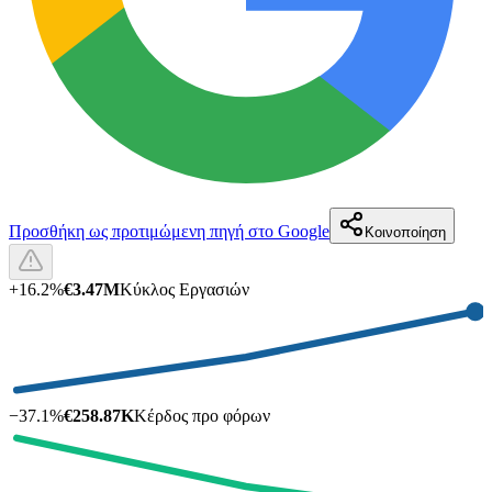
Προσθήκη ως προτιμώμενη πηγή στο Google
Κοινοποίηση
+
16.2
%
€3.47M
Κύκλος Εργασιών
−
37.1
%
€258.87K
Κέρδος προ φόρων