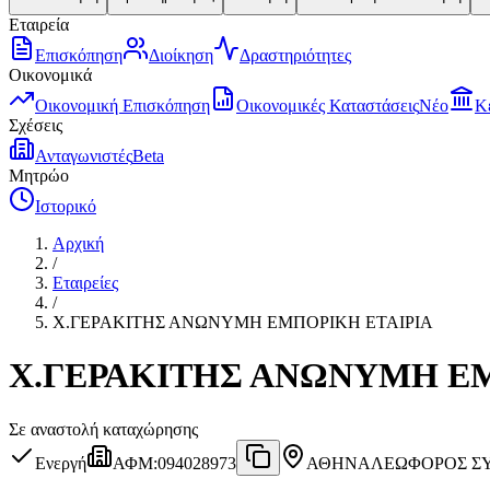
Εταιρεία
Επισκόπηση
Διοίκηση
Δραστηριότητες
Οικονομικά
Οικονομική Επισκόπηση
Οικονομικές Καταστάσεις
Νέο
Κ
Σχέσεις
Ανταγωνιστές
Beta
Μητρώο
Ιστορικό
Αρχική
/
Εταιρείες
/
Χ.ΓΕΡΑΚΙΤΗΣ ΑΝΩΝΥΜΗ ΕΜΠΟΡΙΚΗ ΕΤΑΙΡΙΑ
Χ.ΓΕΡΑΚΙΤΗΣ ΑΝΩΝΥΜΗ Ε
Σε αναστολή καταχώρησης
Ενεργή
ΑΦΜ
:
094028973
ΑΘΗΝΑ
ΛΕΩΦΟΡΟΣ ΣΥΓ