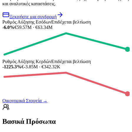
και αναλυτικές καταστάσεις.
Ξεκινήστε μια συνδρομή
Ρυθμός Αύξησης Εσόδων
Επιδέχεται βελτίωση
-6.0%
€59.57M · €63.34M
Ρυθμός Αύξησης Κερδών
Επιδέχεται βελτίωση
-1225.3%
€-3.85M · €342.32K
Οικονομικά Στοιχεία
→
Βασικά Πρόσωπα