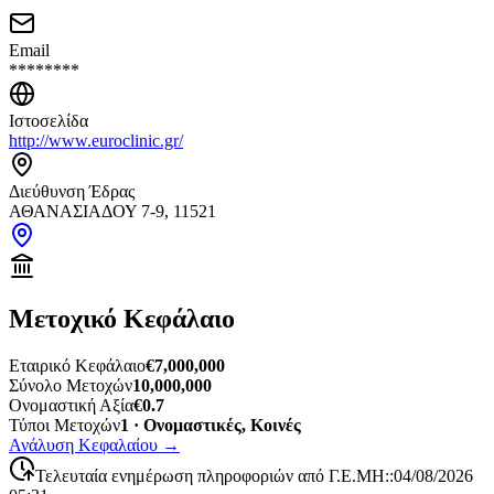
Email
********
Ιστοσελίδα
http://www.euroclinic.gr/
Διεύθυνση Έδρας
ΑΘΑΝΑΣΙΑΔΟΥ 7-9, 11521
Μετοχικό Κεφάλαιο
Εταιρικό Κεφάλαιο
€7,000,000
Σύνολο Μετοχών
10,000,000
Ονομαστική Αξία
€0.7
Τύποι Μετοχών
1 · Ονομαστικές, Κοινές
Ανάλυση Κεφαλαίου
→
Τελευταία ενημέρωση πληροφοριών από Γ.Ε.ΜΗ:
:
04/08/2026