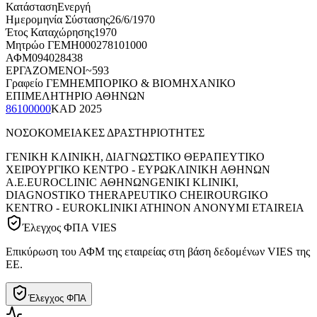
Κατάσταση
Ενεργή
Ημερομηνία Σύστασης
26/6/1970
Έτος Καταχώρησης
1970
Μητρώο ΓΕΜΗ
000278101000
ΑΦΜ
094028438
ΕΡΓΑΖΟΜΕΝΟΙ
~593
Γραφείο ΓΕΜΗ
ΕΜΠΟΡΙΚΟ & ΒΙΟΜΗΧΑΝΙΚΟ
ΕΠΙΜΕΛΗΤΗΡΙΟ ΑΘΗΝΩΝ
86100000
KAD
2025
ΝΟΣΟΚΟΜΕΙΑΚΕΣ ΔΡΑΣΤΗΡΙΟΤΗΤΕΣ
ΓΕΝΙΚΗ ΚΛΙΝΙΚΗ, ΔΙΑΓΝΩΣΤΙΚΟ ΘΕΡΑΠΕΥΤΙΚΟ
ΧΕΙΡΟΥΡΓΙΚΟ ΚΕΝΤΡΟ - ΕΥΡΩΚΛΙΝΙΚΗ ΑΘΗΝΩΝ
Α.Ε.
EUROCLINIC ΑΘΗΝΩΝ
GENIKI KLINIKI,
DIAGNOSTIKO THERAPEUTIKO CHEIROURGIKO
KENTRO - EUROKLINIKI ATHINON ANONYMI ETAIREIA
Έλεγχος ΦΠΑ VIES
Επικύρωση του ΑΦΜ της εταιρείας στη βάση δεδομένων VIES της
ΕΕ.
Έλεγχος ΦΠΑ