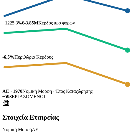
−
1225.3
%
€-3.85M
Κέρδος προ φόρων
-6.5%
Περιθώριο Κέρδους
ΑΕ · 1970
Νομική Μορφή · Έτος Καταχώρησης
~593
ΕΡΓΑΖΟΜΕΝΟΙ
Στοιχεία Εταιρείας
Νομική Μορφή
ΑΕ