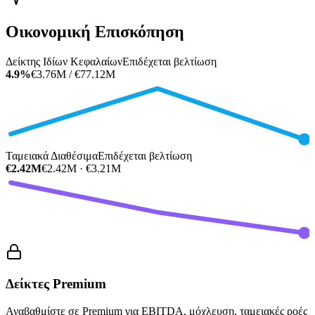
Οικονομική Επισκόπηση
Δείκτης Ιδίων Κεφαλαίων
Επιδέχεται βελτίωση
4.9%
€3.76M / €77.12M
Ταμειακά Διαθέσιμα
Επιδέχεται βελτίωση
€2.42M
€2.42M · €3.21M
Δείκτες Premium
Αναβαθμίστε σε Premium για EBITDA, μόχλευση, ταμειακές ροές