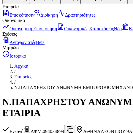
Εταιρεία
Επισκόπηση
Διοίκηση
Δραστηριότητες
Οικονομικά
Οικονομική Επισκόπηση
Οικονομικές Καταστάσεις
Νέο
Κ
Σχέσεις
Ανταγωνιστές
Beta
Μητρώο
Ιστορικό
Αρχική
/
Εταιρείες
/
Ν.ΠΑΠΑΧΡΗΣΤΟΥ ΑΝΩΝΥΜΗ ΕΜΠΟΡΟΒΙΟΜΗΧΑΝΙΚΗ
Ν.ΠΑΠΑΧΡΗΣΤΟΥ ΑΝΩΝΥΜΗ
ΕΤΑΙΡΙΑ
Ενεργή
ΑΦΜ
:
094034899
ΑΘΗΝΑ
ΛΕΟΝΤΙΟΥ 9Α,