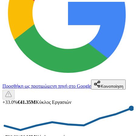
Προσθήκη ως προτιμώμενη πηγή στο Google
Κοινοποίηση
+
33.0
%
€41.35M
Κύκλος Εργασιών