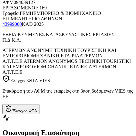
ΑΦΜ
094039127
ΕΡΓΑΖΟΜΕΝΟΙ
~169
Γραφείο ΓΕΜΗ
ΕΜΠΟΡΙΚΟ & ΒΙΟΜΗΧΑΝΙΚΟ
ΕΠΙΜΕΛΗΤΗΡΙΟ ΑΘΗΝΩΝ
43999000
KAD
2025
ΕΞΕΙΔΙΚΕΥΜΕΝΕΣ ΚΑΤΑΣΚΕΥΑΣΤΙΚΕΣ ΕΡΓΑΣΙΕΣ
Π.Δ.Κ.Α.
ΑΤΕΡΜΩΝ ΑΝΩΝΥΜΗ ΤΕΧΝΙΚΗ ΤΟΥΡΙΣΤΙΚΗ ΚΑΙ
ΕΜΠΟΡΟΒΙΟΜΗΧΑΝΙΚΗ ΕΤΑΙΡΙΑ
ΑΤΕΡΜΩΝ
Α.Τ.Τ.Ε.Ε.
ATERMON ANONYMOS TECHNIKI TOURISTIKI
KAI EMPOROVIOMICHANIKI ETAIREIA
ATERMON
A.T.T.E.E.
Έλεγχος ΦΠΑ VIES
Επικύρωση του ΑΦΜ της εταιρείας στη βάση δεδομένων VIES της
ΕΕ.
Έλεγχος ΦΠΑ
Οικονομική Επισκόπηση