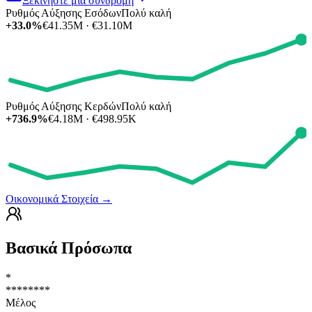
Ξεκινήστε μια συνδρομή
Ρυθμός Αύξησης Εσόδων
Πολύ καλή
+33.0%
€41.35M · €31.10M
Ρυθμός Αύξησης Κερδών
Πολύ καλή
+736.9%
€4.18M · €498.95K
Οικονομικά Στοιχεία
→
Βασικά Πρόσωπα
*
********
Μέλος