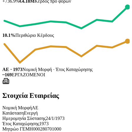
+
736.9
%
€4.18M
Κέρδος προ φόρων
10.1%
Περιθώριο Κέρδους
ΑΕ · 1973
Νομική Μορφή · Έτος Καταχώρησης
~169
ΕΡΓΑΖΟΜΕΝΟΙ
Στοιχεία Εταιρείας
Νομική Μορφή
ΑΕ
Κατάσταση
Ενεργή
Ημερομηνία Σύστασης
24/1/1973
Έτος Καταχώρησης
1973
Μητρώο ΓΕΜΗ
000280701000