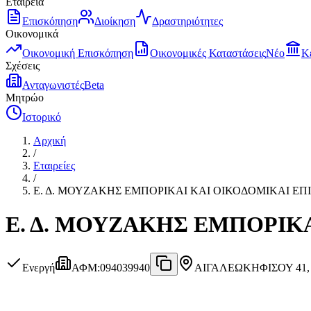
Εταιρεία
Επισκόπηση
Διοίκηση
Δραστηριότητες
Οικονομικά
Οικονομική Επισκόπηση
Οικονομικές Καταστάσεις
Νέο
Κ
Σχέσεις
Ανταγωνιστές
Beta
Μητρώο
Ιστορικό
Αρχική
/
Εταιρείες
/
Ε. Δ. ΜΟΥΖΑΚΗΣ ΕΜΠΟΡΙΚΑΙ ΚΑΙ ΟΙΚΟΔΟΜΙΚΑΙ ΕΠΙΧ
Ε. Δ. ΜΟΥΖΑΚΗΣ ΕΜΠΟΡΙΚΑ
Ενεργή
ΑΦΜ
:
094039940
ΑΙΓΑΛΕΩ
ΚΗΦΙΣΟΥ 41,