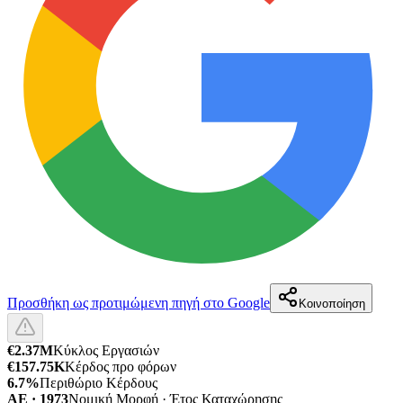
Προσθήκη ως προτιμώμενη πηγή στο Google
Κοινοποίηση
€2.37M
Κύκλος Εργασιών
€157.75K
Κέρδος προ φόρων
6.7%
Περιθώριο Κέρδους
ΑΕ · 1973
Νομική Μορφή · Έτος Καταχώρησης