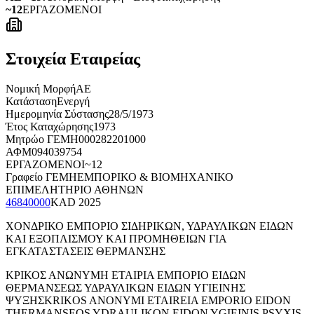
~12
ΕΡΓΑΖΟΜΕΝΟΙ
Στοιχεία Εταιρείας
Νομική Μορφή
ΑΕ
Κατάσταση
Ενεργή
Ημερομηνία Σύστασης
28/5/1973
Έτος Καταχώρησης
1973
Μητρώο ΓΕΜΗ
000282201000
ΑΦΜ
094039754
ΕΡΓΑΖΟΜΕΝΟΙ
~12
Γραφείο ΓΕΜΗ
ΕΜΠΟΡΙΚΟ & ΒΙΟΜΗΧΑΝΙΚΟ
ΕΠΙΜΕΛΗΤΗΡΙΟ ΑΘΗΝΩΝ
46840000
KAD
2025
ΧΟΝΔΡΙΚΟ ΕΜΠΟΡΙΟ ΣΙΔΗΡΙΚΩΝ, ΥΔΡΑΥΛΙΚΩΝ ΕΙΔΩΝ
ΚΑΙ ΕΞΟΠΛΙΣΜΟΥ ΚΑΙ ΠΡΟΜΗΘΕΙΩΝ ΓΙΑ
ΕΓΚΑΤΑΣΤΑΣΕΙΣ ΘΕΡΜΑΝΣΗΣ
ΚΡΙΚΟΣ ΑΝΩΝΥΜΗ ΕΤΑΙΡΙΑ ΕΜΠΟΡΙΟ ΕΙΔΩΝ
ΘΕΡΜΑΝΣΕΩΣ ΥΔΡΑΥΛΙΚΩΝ ΕΙΔΩΝ ΥΓΙΕΙΝΗΣ
ΨΥΞΗΣ
KRIKOS ANONYMI ETAIREIA EMPORIO EIDON
THERMANSEOS YDRAULIKON EIDON YGIEINIS PSYXIS