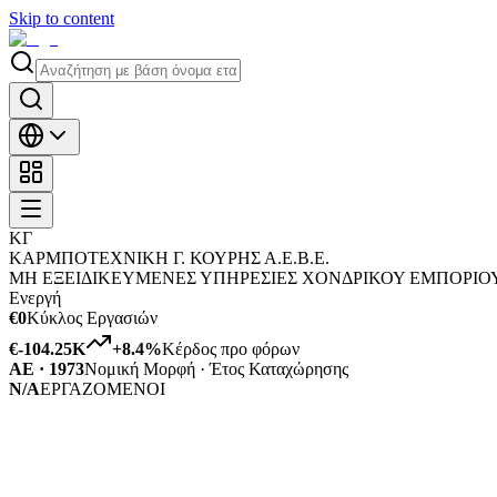
Skip to content
ΚΓ
ΚΑΡΜΠΟΤΕΧΝΙΚΗ Γ. ΚΟΥΡΗΣ Α.Ε.Β.Ε.
ΜΗ ΕΞΕΙΔΙΚΕΥΜΕΝΕΣ ΥΠΗΡΕΣΙΕΣ ΧΟΝΔΡΙΚΟΥ ΕΜΠΟΡΙΟΥ
Ενεργή
€0
Κύκλος Εργασιών
€-104.25K
+
8.4
%
Κέρδος προ φόρων
ΑΕ · 1973
Νομική Μορφή · Έτος Καταχώρησης
N/A
ΕΡΓΑΖΟΜΕΝΟΙ