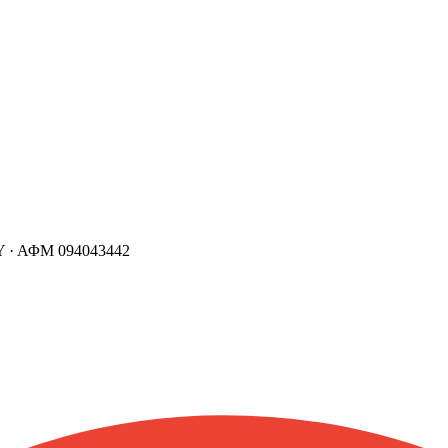
 ·
ΑΦΜ
094043442