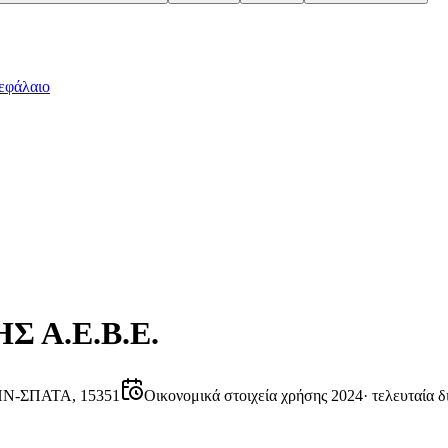
εφάλαιο
 Α.Ε.Β.Ε.
ΗΝ-ΣΠΑΤΑ, 15351
Οικονομικά στοιχεία χρήσης 2024
·
τελευταία δ