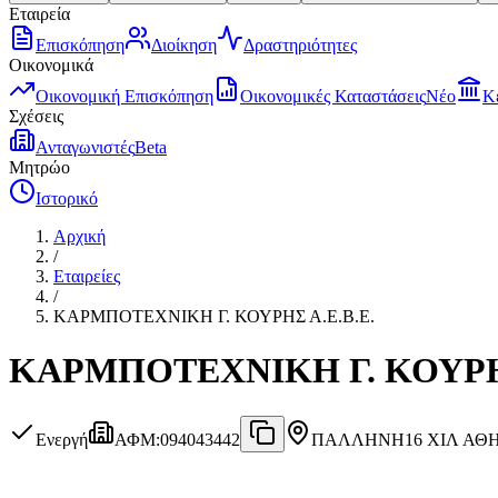
Εταιρεία
Επισκόπηση
Διοίκηση
Δραστηριότητες
Οικονομικά
Οικονομική Επισκόπηση
Οικονομικές Καταστάσεις
Νέο
Κ
Σχέσεις
Ανταγωνιστές
Beta
Μητρώο
Ιστορικό
Αρχική
/
Εταιρείες
/
ΚΑΡΜΠΟΤΕΧΝΙΚΗ Γ. ΚΟΥΡΗΣ Α.Ε.Β.Ε.
ΚΑΡΜΠΟΤΕΧΝΙΚΗ Γ. ΚΟΥΡΗΣ
Ενεργή
ΑΦΜ
:
094043442
ΠΑΛΛΗΝΗ
16 ΧΙΛ ΑΘ