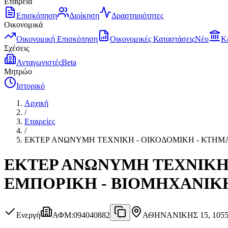
Εταιρεία
Επισκόπηση
Διοίκηση
Δραστηριότητες
Οικονομικά
Οικονομική Επισκόπηση
Οικονομικές Καταστάσεις
Νέο
Κ
Σχέσεις
Ανταγωνιστές
Beta
Μητρώο
Ιστορικό
Αρχική
/
Εταιρείες
/
ΕΚΤΕΡ ΑΝΩΝΥΜΗ ΤΕΧΝΙΚΗ - ΟΙΚΟΔΟΜΙΚΗ - ΚΤΗΜΑ
ΕΚΤΕΡ ΑΝΩΝΥΜΗ ΤΕΧΝΙΚΗ 
ΕΜΠΟΡΙΚΗ - ΒΙΟΜΗΧΑΝΙΚΗ
Ενεργή
ΑΦΜ
:
094040882
ΑΘΗΝΑ
ΝΙΚΗΣ 15, 105