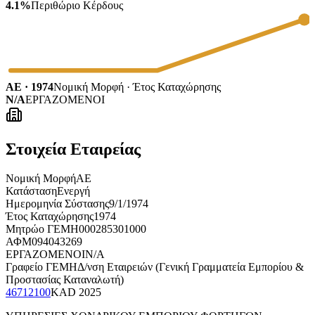
4.1%
Περιθώριο Κέρδους
ΑΕ · 1974
Νομική Μορφή · Έτος Καταχώρησης
N/A
ΕΡΓΑΖΟΜΕΝΟΙ
Στοιχεία Εταιρείας
Νομική Μορφή
ΑΕ
Κατάσταση
Ενεργή
Ημερομηνία Σύστασης
9/1/1974
Έτος Καταχώρησης
1974
Μητρώο ΓΕΜΗ
000285301000
ΑΦΜ
094043269
ΕΡΓΑΖΟΜΕΝΟΙ
N/A
Γραφείο ΓΕΜΗ
Δ/νση Εταιρειών (Γενική Γραμματεία Εμπορίου &
Προστασίας Καταναλωτή)
46712100
KAD
2025