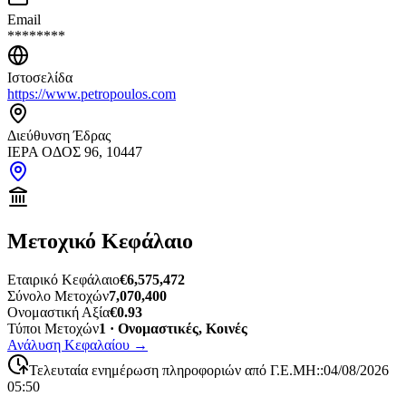
Email
********
Ιστοσελίδα
https://www.petropoulos.com
Διεύθυνση Έδρας
ΙΕΡΑ ΟΔΟΣ 96, 10447
Μετοχικό Κεφάλαιο
Εταιρικό Κεφάλαιο
€6,575,472
Σύνολο Μετοχών
7,070,400
Ονομαστική Αξία
€0.93
Τύποι Μετοχών
1 · Ονομαστικές, Κοινές
Ανάλυση Κεφαλαίου
→
Τελευταία ενημέρωση πληροφοριών από Γ.Ε.ΜΗ:
:
04/08/2026
05:50