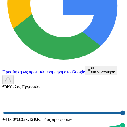
Προσθήκη ως προτιμώμενη πηγή στο Google
Κοινοποίηση
€0
Κύκλος Εργασιών
+
313.0
%
€353.12K
Κέρδος προ φόρων