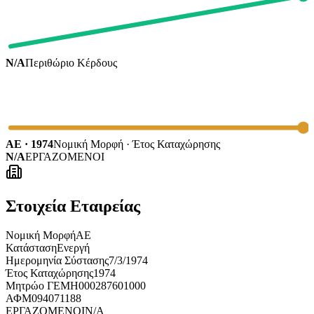
N/A
Περιθώριο Κέρδους
ΑΕ · 1974
Νομική Μορφή · Έτος Καταχώρησης
N/A
ΕΡΓΑΖΟΜΕΝΟΙ
Στοιχεία Εταιρείας
Νομική Μορφή
ΑΕ
Κατάσταση
Ενεργή
Ημερομηνία Σύστασης
7/3/1974
Έτος Καταχώρησης
1974
Μητρώο ΓΕΜΗ
000287601000
ΑΦΜ
094071188
ΕΡΓΑΖΟΜΕΝΟΙ
N/A