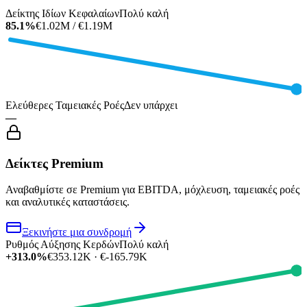
Δείκτης Ιδίων Κεφαλαίων
Πολύ καλή
85.1%
€1.02M / €1.19M
Ελεύθερες Ταμειακές Ροές
Δεν υπάρχει
—
Δείκτες Premium
Αναβαθμίστε σε Premium για EBITDA, μόχλευση, ταμειακές ροές
και αναλυτικές καταστάσεις.
Ξεκινήστε μια συνδρομή
Ρυθμός Αύξησης Κερδών
Πολύ καλή
+313.0%
€353.12K · €-165.79K