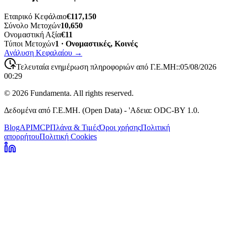
Εταιρικό Κεφάλαιο
€117,150
Σύνολο Μετοχών
10,650
Ονομαστική Αξία
€11
Τύποι Μετοχών
1 · Ονομαστικές, Κοινές
Ανάλυση Κεφαλαίου
→
Τελευταία ενημέρωση πληροφοριών από Γ.Ε.ΜΗ:
:
05/08/2026
00:29
©
2026
Fundamenta. All rights reserved.
Δεδομένα από Γ.Ε.ΜΗ. (Open Data) - 'Αδεια: ODC-BY 1.0.
Blog
API
MCP
Πλάνα & Τιμές
Όροι χρήσης
Πολιτική
απορρήτου
Πολιτική Cookies