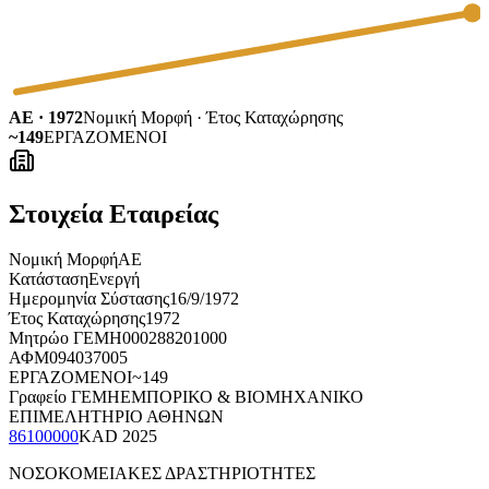
ΑΕ · 1972
Νομική Μορφή · Έτος Καταχώρησης
~149
ΕΡΓΑΖΟΜΕΝΟΙ
Στοιχεία Εταιρείας
Νομική Μορφή
ΑΕ
Κατάσταση
Ενεργή
Ημερομηνία Σύστασης
16/9/1972
Έτος Καταχώρησης
1972
Μητρώο ΓΕΜΗ
000288201000
ΑΦΜ
094037005
ΕΡΓΑΖΟΜΕΝΟΙ
~149
Γραφείο ΓΕΜΗ
ΕΜΠΟΡΙΚΟ & ΒΙΟΜΗΧΑΝΙΚΟ
ΕΠΙΜΕΛΗΤΗΡΙΟ ΑΘΗΝΩΝ
86100000
KAD
2025
ΝΟΣΟΚΟΜΕΙΑΚΕΣ ΔΡΑΣΤΗΡΙΟΤΗΤΕΣ