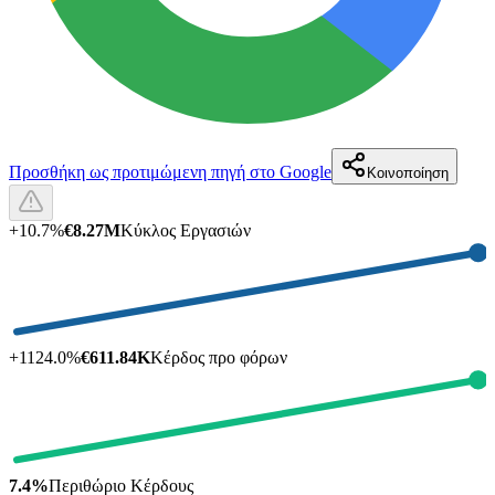
Προσθήκη ως προτιμώμενη πηγή στο Google
Κοινοποίηση
+
10.7
%
€8.27M
Κύκλος Εργασιών
+
1124.0
%
€611.84K
Κέρδος προ φόρων
7.4%
Περιθώριο Κέρδους