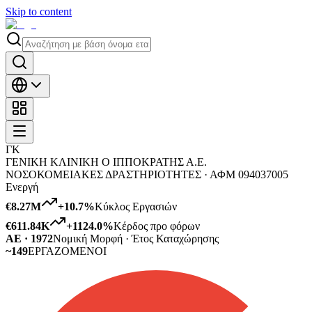
Skip to content
ΓΚ
ΓΕΝΙΚΗ ΚΛΙΝΙΚΗ O ΙΠΠΟΚΡΑΤΗΣ Α.Ε.
ΝΟΣΟΚΟΜΕΙΑΚΕΣ ΔΡΑΣΤΗΡΙΟΤΗΤΕΣ ·
ΑΦΜ
094037005
Ενεργή
€8.27M
+
10.7
%
Κύκλος Εργασιών
€611.84K
+
1124.0
%
Κέρδος προ φόρων
ΑΕ · 1972
Νομική Μορφή · Έτος Καταχώρησης
~149
ΕΡΓΑΖΟΜΕΝΟΙ