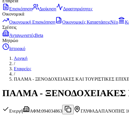
Εταιρεία
Επισκόπηση
Διοίκηση
Δραστηριότητες
Οικονομικά
Οικονομική Επισκόπηση
Οικονομικές Καταστάσεις
Νέο
Κ
Σχέσεις
Ανταγωνιστές
Beta
Μητρώο
Ιστορικό
Αρχική
/
Εταιρείες
/
ΠΑΛΜΑ - ΞΕΝΟΔΟΧΕΙΑΚΕΣ ΚΑΙ ΤΟΥΡΙΣΤΙΚΕΣ ΕΠΙΧ
ΠΑΛΜΑ - ΞΕΝΟΔΟΧΕΙΑΚΕΣ 
Ενεργή
ΑΦΜ
:
094034863
ΓΛΥΦΑΔΑ
ΠΑΝΟΠΗΣ 10