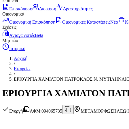
Εταιρεία
Επισκόπηση
Διοίκηση
Δραστηριότητες
Οικονομικά
Οικονομική Επισκόπηση
Οικονομικές Καταστάσεις
Νέο
Κ
Σχέσεις
Ανταγωνιστές
Beta
Μητρώο
Ιστορικό
Αρχική
/
Εταιρείες
/
ΕΡΙΟΥΡΓΙΑ ΧΑΜΙΛΤOΝ ΠΑΤΡΟΚΛΟΣ N. ΜΥΤΙΛΗΝΑΙΟΣ
ΕΡΙΟΥΡΓΙΑ ΧΑΜΙΛΤOΝ ΠΑΤΡ
Ενεργή
ΑΦΜ
:
094065735
ΜΕΤΑΜΟΡΦΩΣΗ
ΛΕΩΦ.