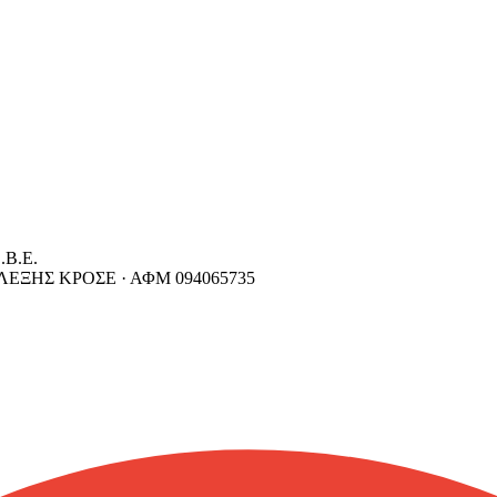
Β.Ε.
ΕΞΗΣ ΚΡΟΣΕ ·
ΑΦΜ
094065735