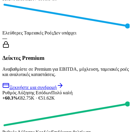
Ελεύθερες Ταμειακές Ροές
Δεν υπάρχει
—
Δείκτες Premium
Αναβαθμίστε σε Premium για EBITDA, μόχλευση, ταμειακές ροές
και αναλυτικές καταστάσεις.
Ξεκινήστε μια συνδρομή
Ρυθμός Αύξησης Εσόδων
Πολύ καλή
+60.3%
€82.75K · €51.62K