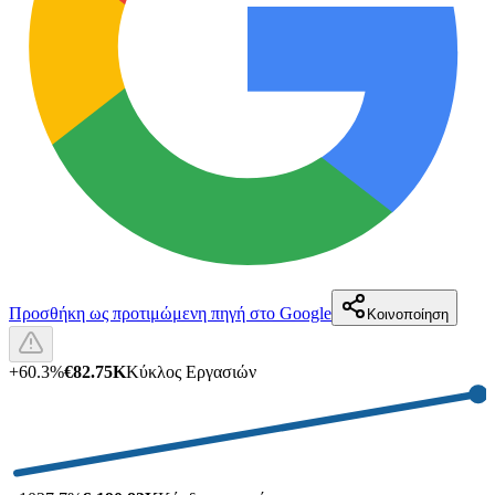
Προσθήκη ως προτιμώμενη πηγή στο Google
Κοινοποίηση
+
60.3
%
€82.75K
Κύκλος Εργασιών