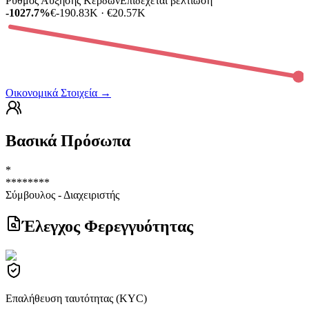
Ρυθμός Αύξησης Κερδών
Επιδέχεται βελτίωση
-1027.7%
€-190.83K · €20.57K
Οικονομικά Στοιχεία
→
Βασικά Πρόσωπα
*
********
Σύμβουλος - Διαχειριστής
Έλεγχος Φερεγγυότητας
Επαλήθευση ταυτότητας (KYC)