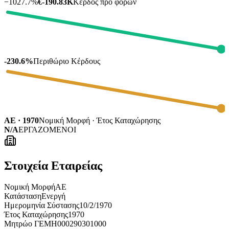
−
1027.7
%
€-190.83K
Κέρδος προ φόρων
-230.6%
Περιθώριο Κέρδους
ΑΕ · 1970
Νομική Μορφή · Έτος Καταχώρησης
N/A
ΕΡΓΑΖΟΜΕΝΟΙ
Στοιχεία Εταιρείας
Νομική Μορφή
ΑΕ
Κατάσταση
Ενεργή
Ημερομηνία Σύστασης
10/2/1970
Έτος Καταχώρησης
1970
Μητρώο ΓΕΜΗ
000290301000