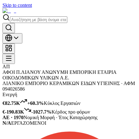
Skip to content
ΑΠ
ΑΦΟΙ Π.ΛΙΑΝΟΥ ΑΝΩΝΥΜΗ ΕΜΠΟΡΙΚΗ ΕΤΑΙΡΙΑ
ΟΙΚΟΔΟΜΙΚΩΝ ΥΛΙΚΩΝ Α.Ε.
ΛΙΑΝΙΚΟ ΕΜΠΟΡΙΟ ΚΕΡΑΜΙΚΩΝ ΕΙΔΩΝ ΥΓΙΕΙΝΗΣ ·
ΑΦΜ
094026586
Ενεργή
€82.75K
+
60.3
%
Κύκλος Εργασιών
€-190.83K
-1027.7
%
Κέρδος προ φόρων
ΑΕ · 1970
Νομική Μορφή · Έτος Καταχώρησης
N/A
ΕΡΓΑΖΟΜΕΝΟΙ