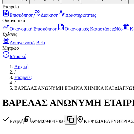
Εταιρεία
Επισκόπηση
Διοίκηση
Δραστηριότητες
Οικονομικά
Οικονομική Επισκόπηση
Οικονομικές Καταστάσεις
Νέο
Κ
Σχέσεις
Ανταγωνιστές
Beta
Μητρώο
Ιστορικό
Αρχική
/
Εταιρείες
/
ΒΑΡΕΛΑΣ ΑΝΩΝΥΜΗ ΕΤΑΙΡΙΑ ΧΗΜΙΚΑ ΚΑΙ ΔΙΑΓΝΩ
ΒΑΡΕΛΑΣ ΑΝΩΝΥΜΗ ΕΤΑΙΡΙ
Ενεργή
ΑΦΜ
:
094047060
ΚΗΦΙΣΙΑ
ΕΛΕΥΘΕΡΙΑΣ 