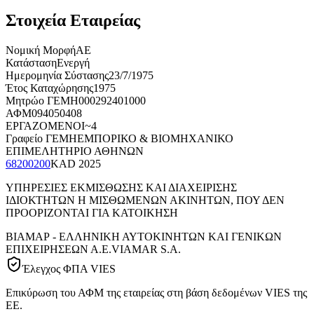
Στοιχεία Εταιρείας
Νομική Μορφή
ΑΕ
Κατάσταση
Ενεργή
Ημερομηνία Σύστασης
23/7/1975
Έτος Καταχώρησης
1975
Μητρώο ΓΕΜΗ
000292401000
ΑΦΜ
094050408
ΕΡΓΑΖΟΜΕΝΟΙ
~4
Γραφείο ΓΕΜΗ
ΕΜΠΟΡΙΚΟ & ΒΙΟΜΗΧΑΝΙΚΟ
ΕΠΙΜΕΛΗΤΗΡΙΟ ΑΘΗΝΩΝ
68200200
KAD
2025
ΥΠΗΡΕΣΙΕΣ ΕΚΜΙΣΘΩΣΗΣ ΚΑΙ ΔΙΑΧΕΙΡΙΣΗΣ
ΙΔΙΟΚΤΗΤΩΝ Η ΜΙΣΘΩΜΕΝΩΝ ΑΚΙΝΗΤΩΝ, ΠΟΥ ΔΕΝ
ΠΡΟΟΡΙΖΟΝΤΑΙ ΓΙΑ ΚΑΤΟΙΚΗΣΗ
ΒΙΑΜΑΡ - ΕΛΛΗΝΙΚΗ ΑΥΤΟΚΙΝΗΤΩΝ ΚΑΙ ΓΕΝΙΚΩΝ
ΕΠΙΧΕΙΡΗΣΕΩΝ Α.Ε.
VIAMAR S.A.
Έλεγχος ΦΠΑ VIES
Επικύρωση του ΑΦΜ της εταιρείας στη βάση δεδομένων VIES της
ΕΕ.