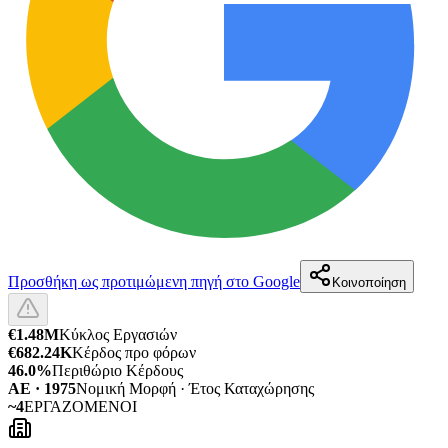
Προσθήκη ως προτιμώμενη πηγή στο Google
Κοινοποίηση
€1.48M
Κύκλος Εργασιών
€682.24K
Κέρδος προ φόρων
46.0%
Περιθώριο Κέρδους
ΑΕ · 1975
Νομική Μορφή · Έτος Καταχώρησης
~4
ΕΡΓΑΖΟΜΕΝΟΙ