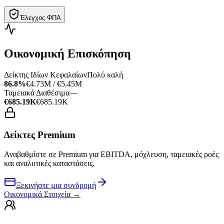
Έλεγχος ΦΠΑ
Οικονομική Επισκόπηση
Δείκτης Ιδίων Κεφαλαίων
Πολύ καλή
86.8%
€4.73M / €5.45M
Ταμειακά Διαθέσιμα
—
€685.19K
€685.19K
Δείκτες Premium
Αναβαθμίστε σε Premium για EBITDA, μόχλευση, ταμειακές ροές
και αναλυτικές καταστάσεις.
Ξεκινήστε μια συνδρομή
Οικονομικά Στοιχεία
→