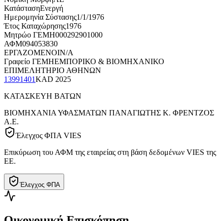
Κατάσταση
Ενεργή
Ημερομηνία Σύστασης
1/1/1976
Έτος Καταχώρησης
1976
Μητρώο ΓΕΜΗ
000292901000
ΑΦΜ
094053830
ΕΡΓΑΖΟΜΕΝΟΙ
N/A
Γραφείο ΓΕΜΗ
ΕΜΠΟΡΙΚΟ & ΒΙΟΜΗΧΑΝΙΚΟ
ΕΠΙΜΕΛΗΤΗΡΙΟ ΑΘΗΝΩΝ
13991401
KAD
2025
ΚΑΤΑΣΚΕΥΗ ΒΑΤΩΝ
ΒΙΟΜΗΧΑΝΙΑ ΥΦΑΣΜΑΤΩΝ ΠΑΝΑΓΙΩΤΗΣ Κ. ΦΡΕΝΤΖΟΣ
Α.Ε.
Έλεγχος ΦΠΑ VIES
Επικύρωση του ΑΦΜ της εταιρείας στη βάση δεδομένων VIES της
ΕΕ.
Έλεγχος ΦΠΑ
Οικονομική Επισκόπηση