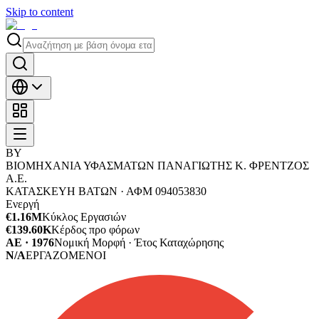
Skip to content
ΒΥ
ΒΙΟΜΗΧΑΝΙΑ ΥΦΑΣΜΑΤΩΝ ΠΑΝΑΓΙΩΤΗΣ Κ. ΦΡΕΝΤΖΟΣ
Α.Ε.
ΚΑΤΑΣΚΕΥΗ ΒΑΤΩΝ ·
ΑΦΜ
094053830
Ενεργή
€1.16M
Κύκλος Εργασιών
€139.60K
Κέρδος προ φόρων
ΑΕ · 1976
Νομική Μορφή · Έτος Καταχώρησης
N/A
ΕΡΓΑΖΟΜΕΝΟΙ