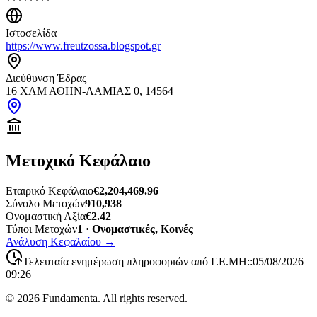
********
Ιστοσελίδα
https://www.freutzossa.blogspot.gr
Διεύθυνση Έδρας
16 ΧΛΜ ΑΘΗΝ-ΛΑΜΙΑΣ 0, 14564
Μετοχικό Κεφάλαιο
Εταιρικό Κεφάλαιο
€2,204,469.96
Σύνολο Μετοχών
910,938
Ονομαστική Αξία
€2.42
Τύποι Μετοχών
1 · Ονομαστικές, Κοινές
Ανάλυση Κεφαλαίου
→
Τελευταία ενημέρωση πληροφοριών από Γ.Ε.ΜΗ:
:
05/08/2026
09:26
©
2026
Fundamenta. All rights reserved.