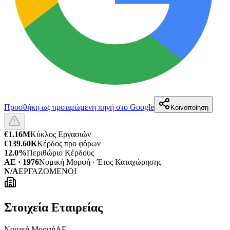
Προσθήκη ως προτιμώμενη πηγή στο Google
Κοινοποίηση
€1.16M
Κύκλος Εργασιών
€139.60K
Κέρδος προ φόρων
12.0%
Περιθώριο Κέρδους
ΑΕ · 1976
Νομική Μορφή · Έτος Καταχώρησης
N/A
ΕΡΓΑΖΟΜΕΝΟΙ
Στοιχεία Εταιρείας
Νομική Μορφή
ΑΕ