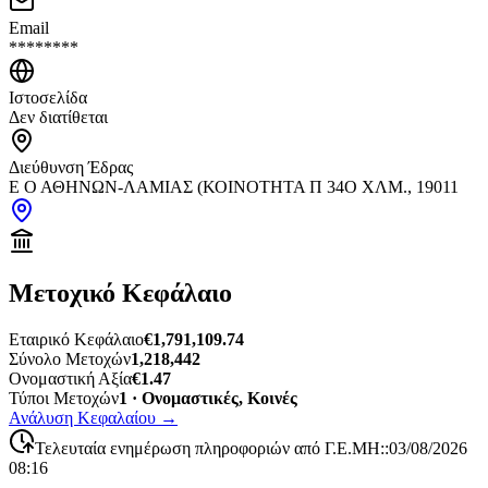
Email
********
Ιστοσελίδα
Δεν διατίθεται
Διεύθυνση Έδρας
Ε Ο ΑΘΗΝΩΝ-ΛΑΜΙΑΣ (ΚΟΙΝΟΤΗΤΑ Π 34Ο ΧΛΜ., 19011
Μετοχικό Κεφάλαιο
Εταιρικό Κεφάλαιο
€1,791,109.74
Σύνολο Μετοχών
1,218,442
Ονομαστική Αξία
€1.47
Τύποι Μετοχών
1 · Ονομαστικές, Κοινές
Ανάλυση Κεφαλαίου
→
Τελευταία ενημέρωση πληροφοριών από Γ.Ε.ΜΗ:
:
03/08/2026
08:16