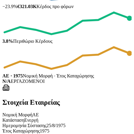
−
23.9
%
€321.03K
Κέρδος προ φόρων
3.8%
Περιθώριο Κέρδους
ΑΕ · 1975
Νομική Μορφή · Έτος Καταχώρησης
N/A
ΕΡΓΑΖΟΜΕΝΟΙ
Στοιχεία Εταιρείας
Νομική Μορφή
ΑΕ
Κατάσταση
Ενεργή
Ημερομηνία Σύστασης
25/8/1975
Έτος Καταχώρησης
1975