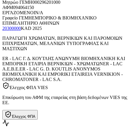
Μητρώο ΓΕΜΗ
000296201000
ΑΦΜ
094064150
ΕΡΓΑΖΟΜΕΝΟΙ
N/A
Γραφείο ΓΕΜΗ
ΕΜΠΟΡΙΚΟ & ΒΙΟΜΗΧΑΝΙΚΟ
ΕΠΙΜΕΛΗΤΗΡΙΟ ΑΘΗΝΩΝ
20300000
KAD
2025
ΠΑΡΑΓΩΓΗ ΧΡΩΜΑΤΩΝ, ΒΕΡΝΙΚΙΩΝ ΚΑΙ ΠΑΡΟΜΟΙΩΝ
ΕΠΙΧΡΙΣΜΑΤΩΝ, ΜΕΛΑΝΙΩΝ ΤΥΠΟΓΡΑΦΙΑΣ ΚΑΙ
ΜΑΣΤΙΧΩΝ
ER - LAC Γ. Δ. ΚΟΥΤΛΗΣ ΑΝΩΝΥΜΗ BIOMHXANIKH ΚΑΙ
ΕΜΠΟΡΙΚΗ ΕΤΑΙΡΙΑ ΒΕΡΝΙΚΙΩΝ - ΧΡΩΜΑΤΩΝ
ER - LAC
Α.Ε.Β.Ε.
ER - LAC G. D. KOUTLIS ANONYMOS
BIOMHXANIKH KAI EMPORIKI ETAIREIA VERNIKION -
CHROMATON
ER - LAC S.A.
Έλεγχος ΦΠΑ VIES
Επικύρωση του ΑΦΜ της εταιρείας στη βάση δεδομένων VIES της
ΕΕ.
Έλεγχος ΦΠΑ