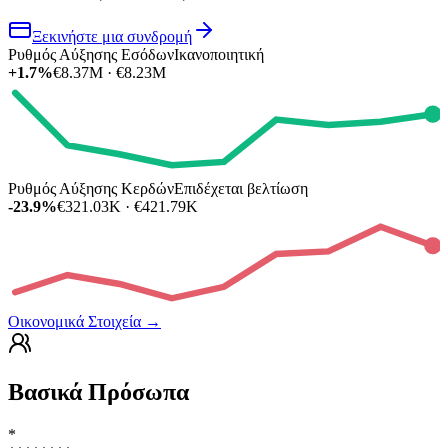
Ξεκινήστε μια συνδρομή
Ρυθμός Αύξησης Εσόδων
Ικανοποιητική
+1.7%
€8.37M · €8.23M
Ρυθμός Αύξησης Κερδών
Επιδέχεται βελτίωση
-23.9%
€321.03K · €421.79K
Οικονομικά Στοιχεία
→
Βασικά Πρόσωπα
*