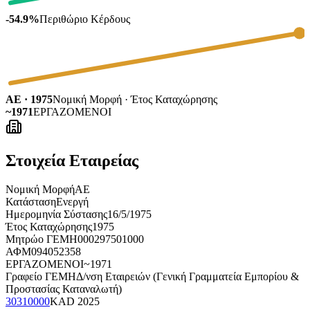
-54.9%
Περιθώριο Κέρδους
ΑΕ · 1975
Νομική Μορφή · Έτος Καταχώρησης
~1971
ΕΡΓΑΖΟΜΕΝΟΙ
Στοιχεία Εταιρείας
Νομική Μορφή
ΑΕ
Κατάσταση
Ενεργή
Ημερομηνία Σύστασης
16/5/1975
Έτος Καταχώρησης
1975
Μητρώο ΓΕΜΗ
000297501000
ΑΦΜ
094052358
ΕΡΓΑΖΟΜΕΝΟΙ
~1971
Γραφείο ΓΕΜΗ
Δ/νση Εταιρειών (Γενική Γραμματεία Εμπορίου &
Προστασίας Καταναλωτή)
30310000
KAD
2025