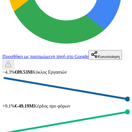
Προσθήκη ως προτιμώμενη πηγή στο Google
Κοινοποίηση
−
4.3
%
€89.53M
Κύκλος Εργασιών
+
9.1
%
€-49.19M
Κέρδος προ φόρων