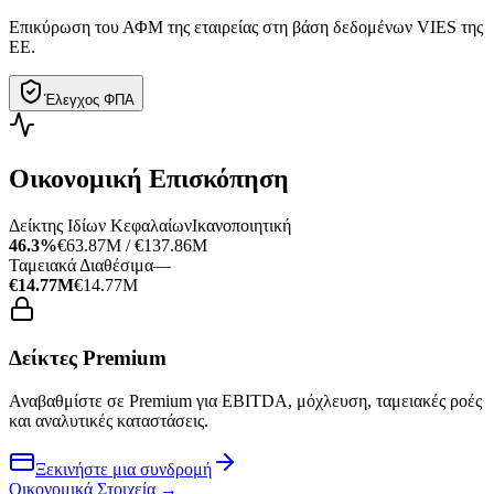
Επικύρωση του ΑΦΜ της εταιρείας στη βάση δεδομένων VIES της
ΕΕ.
Έλεγχος ΦΠΑ
Οικονομική Επισκόπηση
Δείκτης Ιδίων Κεφαλαίων
Ικανοποιητική
46.3%
€63.87M / €137.86M
Ταμειακά Διαθέσιμα
—
€14.77M
€14.77M
Δείκτες Premium
Αναβαθμίστε σε Premium για EBITDA, μόχλευση, ταμειακές ροές
και αναλυτικές καταστάσεις.
Ξεκινήστε μια συνδρομή
Οικονομικά Στοιχεία
→