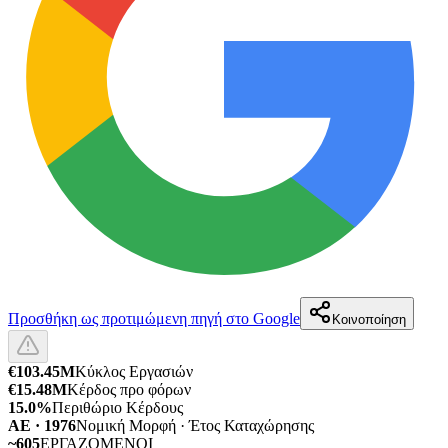
Προσθήκη ως προτιμώμενη πηγή στο Google
Κοινοποίηση
€103.45M
Κύκλος Εργασιών
€15.48M
Κέρδος προ φόρων
15.0%
Περιθώριο Κέρδους
ΑΕ · 1976
Νομική Μορφή · Έτος Καταχώρησης
~605
ΕΡΓΑΖΟΜΕΝΟΙ