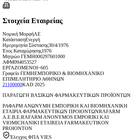
Στοιχεία Εταιρείας
Νομική Μορφή
ΑΕ
Κατάσταση
Ενεργή
Ημερομηνία Σύστασης
30/4/1976
Έτος Καταχώρησης
1976
Μητρώο ΓΕΜΗ
000297601000
ΑΦΜ
094053527
ΕΡΓΑΖΟΜΕΝΟΙ
~605
Γραφείο ΓΕΜΗ
ΕΜΠΟΡΙΚΟ & ΒΙΟΜΗΧΑΝΙΚΟ
ΕΠΙΜΕΛΗΤΗΡΙΟ ΑΘΗΝΩΝ
21100000
KAD
2025
ΠΑΡΑΓΩΓΗ ΒΑΣΙΚΩΝ ΦΑΡΜΑΚΕΥΤΙΚΩΝ ΠΡΟΪΟΝΤΩΝ
ΡΑΦΑΡΜ ΑΝΩΝΥΜΗ ΕΜΠΟΡΙΚΗ ΚΑΙ ΒΙΟΜΗΧΑΝΙΚΗ
ΕΤΑΙΡΙΑ ΦΑΡΜΑΚΕΥΤΙΚΩΝ ΠΡΟΙΟΝΤΩΝ
RAFARΜ
Α.Ε.Β.Ε.
RAFARM ANONYMOS EMPORIKI KAI
VIOMICHANIKI ETAIREIA FARMAKEUTIKON
PROIONTON
Έλεγχος ΦΠΑ VIES